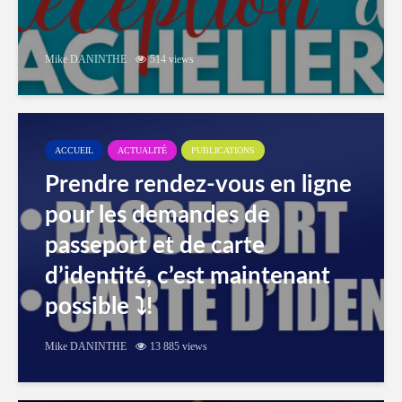
Mike DANINTHE
514 views
ACCUEIL
ACTUALITÉ
PUBLICATIONS
Prendre rendez-vous en ligne
pour les demandes de
passeport et de carte
d’identité, c’est maintenant
possible ⤵️!
Mike DANINTHE
13 885 views