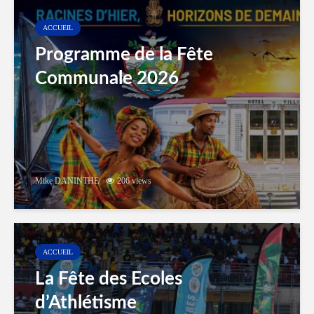
ACCUEIL
Programme de la Fête
Communale 2026
Mike DANINTHE
206 views
ACCUEIL
La Fête des Ecoles
d’Athlétisme