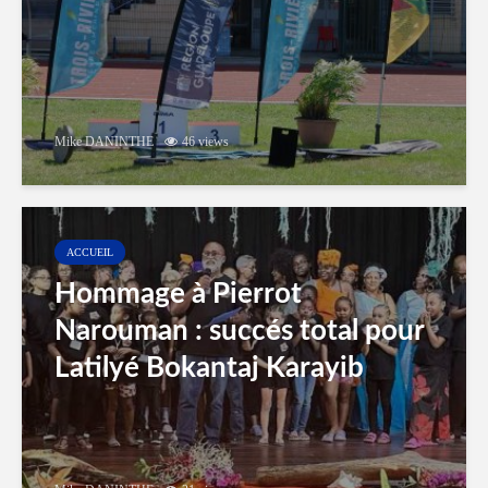
Mike DANINTHE
46 views
ACCUEIL
Hommage à Pierrot
Narouman : succés total pour
Latilyé Bokantaj Karayib