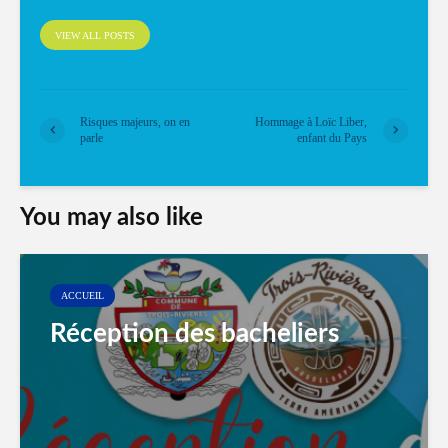
VIEW ALL POSTS
Risques majeurs, on en
Hommage à Loïc Liber,
parle
enfant du Pays
You may also like
ACCUEIL
Réception des bacheliers