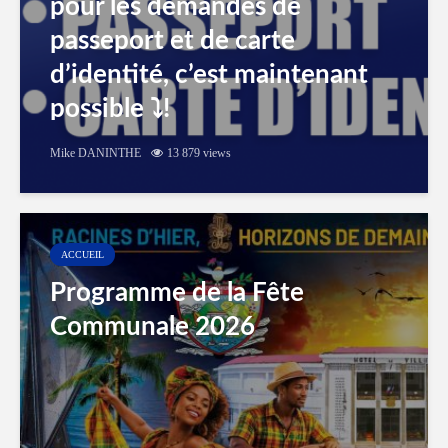
pour les demandes de
passeport et de carte
d’identité, c’est maintenant
possible ⤵️!
Mike DANINTHE
13 879 views
ACCUEIL
Programme de la Fête
Communale 2026