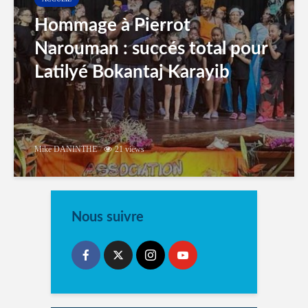
Hommage à Pierrot
Narouman : succés total pour
Latilyé Bokantaj Karayib
Mike DANINTHE
21 views
Nous suivre