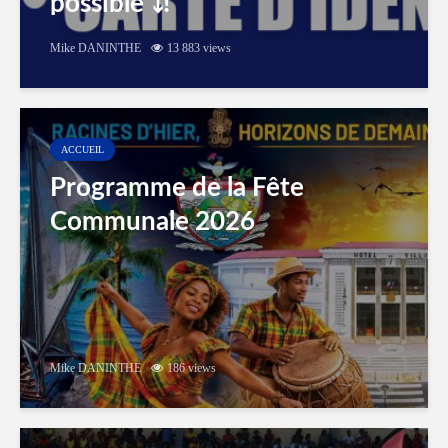
possible ⤵️!
Mike DANINTHE
13 883 views
ACCUEIL
Programme de la Fête
Communale 2026
Mike DANINTHE
186 views