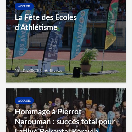
ACCUEIL
La Fête des Ecoles
d’Athlétisme
Mike DANINTHE
46 views
ACCUEIL
Hommage à Pierrot
Narouman : succés total pour
Latilyé Bokantaj Karayib