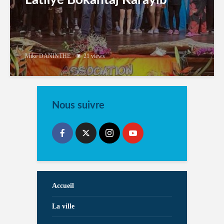
Mike DANINTHE
21 views
Nous suivre
Accueil
La ville