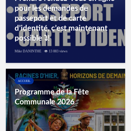
pour les demandes de
passeport et de carte
d’identité, c’est maintenant
possible ⤵️!
Mike DANINTHE
13 883 views
ACCUEIL
Programme de la Fête
Communale 2026