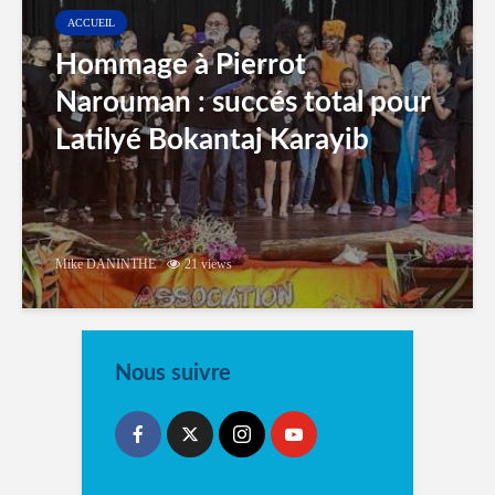
ACCUEIL
Hommage à Pierrot
Narouman : succés total pour
Latilyé Bokantaj Karayib
Mike DANINTHE
21 views
Nous suivre