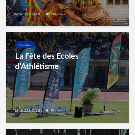
Mike DANINTHE
198 views
ACCUEIL
La Fête des Ecoles
d’Athlétisme
Mike DANINTHE
46 views