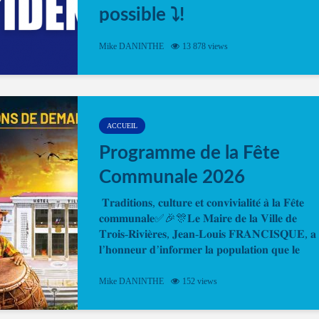
possible ⤵️!
Désormais, il est possible de prendre rendez-vou
Mike DANINTHE
13 878 views
en ligne pour faire ou renouveler la carte d’identi
ou le passeport. Cela vous permettra de gagner d
temps. En quelques clics, votre rendez-vous en
ligne est...
ACCUEIL
Programme de la Fête
Communale 2026
𝐓𝐫𝐚𝐝𝐢𝐭𝐢𝐨𝐧𝐬, 𝐜𝐮𝐥𝐭𝐮𝐫𝐞 𝐞𝐭 𝐜𝐨𝐧𝐯𝐢𝐯𝐢𝐚𝐥𝐢𝐭𝐞́ 𝐚̀ 𝐥𝐚 𝐅𝐞̂𝐭𝐞
𝐜𝐨𝐦𝐦𝐮𝐧𝐚𝐥𝐞✅🎉🎊𝐋𝐞 𝐌𝐚𝐢𝐫𝐞 𝐝𝐞 𝐥𝐚 𝐕𝐢𝐥𝐥𝐞 𝐝𝐞
𝐓𝐫𝐨𝐢𝐬-𝐑𝐢𝐯𝐢𝐞̀𝐫𝐞𝐬, 𝐉𝐞𝐚𝐧-𝐋𝐨𝐮𝐢𝐬 𝐅𝐑𝐀𝐍𝐂𝐈𝐒𝐐𝐔𝐄, 𝐚
𝐥’𝐡𝐨𝐧𝐧𝐞𝐮𝐫 𝐝’𝐢𝐧𝐟𝐨𝐫𝐦𝐞𝐫 𝐥𝐚 𝐩𝐨𝐩𝐮𝐥𝐚𝐭𝐢𝐨𝐧 𝐪𝐮𝐞 𝐥𝐞
𝐩𝐫𝐨𝐠𝐫𝐚𝐦𝐦𝐞 𝐨𝐟𝐟𝐢𝐜𝐢𝐞𝐥 𝐝𝐞 𝐥𝐚 𝐅𝐞̂𝐭𝐞...
Mike DANINTHE
152 views