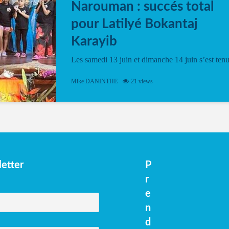
Narouman : succés total
pour Latilyé Bokantaj
Karayib
Les samedi 13 juin et dimanche 14 juin s’est ten
le Gwan VAN Mené Nou Alé, un hommage
vibrant à Pierrot Narouman, organisé par
Mike DANINTHE
21 views
l’association Latilyé Bokantaj Karayib. Ce
spectacle de fin d’année, présenté à la salle...
etter
P
r
e
n
d