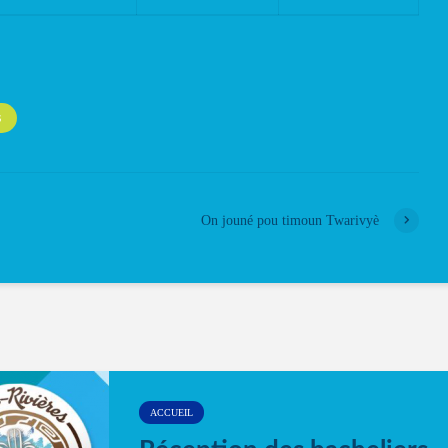
S
On jouné pou timoun Twarivyè
ACCUEIL