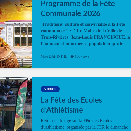
Programme de la Fête
Communale 2026
𝐓𝐫𝐚𝐝𝐢𝐭𝐢𝐨𝐧𝐬, 𝐜𝐮𝐥𝐭𝐮𝐫𝐞 𝐞𝐭 𝐜𝐨𝐧𝐯𝐢𝐯𝐢𝐚𝐥𝐢𝐭𝐞́ 𝐚̀ 𝐥𝐚 𝐅𝐞̂𝐭𝐞
𝐜𝐨𝐦𝐦𝐮𝐧𝐚𝐥𝐞✅🎉🎊𝐋𝐞 𝐌𝐚𝐢𝐫𝐞 𝐝𝐞 𝐥𝐚 𝐕𝐢𝐥𝐥𝐞 𝐝𝐞
𝐓𝐫𝐨𝐢𝐬-𝐑𝐢𝐯𝐢𝐞̀𝐫𝐞𝐬, 𝐉𝐞𝐚𝐧-𝐋𝐨𝐮𝐢𝐬 𝐅𝐑𝐀𝐍𝐂𝐈𝐒𝐐𝐔𝐄, 𝐚
𝐥’𝐡𝐨𝐧𝐧𝐞𝐮𝐫 𝐝’𝐢𝐧𝐟𝐨𝐫𝐦𝐞𝐫 𝐥𝐚 𝐩𝐨𝐩𝐮𝐥𝐚𝐭𝐢𝐨𝐧 𝐪𝐮𝐞 𝐥𝐞
𝐩𝐫𝐨𝐠𝐫𝐚𝐦𝐦𝐞 𝐨𝐟𝐟𝐢𝐜𝐢𝐞𝐥 𝐝𝐞 𝐥𝐚 𝐅𝐞̂𝐭𝐞...
Mike DANINTHE
160 views
ACCUEIL
La Fête des Ecoles
d’Athlétisme
Retour en image sur la Fête des Ecoles
d’Athlétisme, organisée par la JTR le dimanche