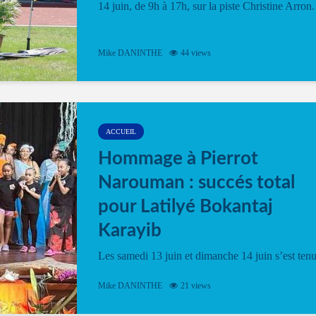
14 juin, de 9h à 17h, sur la piste Christine Arron.
Mike DANINTHE
44 views
ACCUEIL
Hommage à Pierrot
Narouman : succés total
pour Latilyé Bokantaj
Karayib
Les samedi 13 juin et dimanche 14 juin s’est ten
le Gwan VAN Mené Nou Alé, un hommage
vibrant à Pierrot Narouman, organisé par
Mike DANINTHE
21 views
l’association Latilyé Bokantaj Karayib. Ce