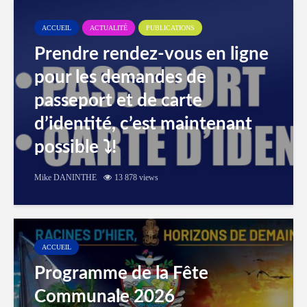
ACCUEIL
ACTUALITÉ
PUBLICATIONS
Prendre rendez-vous en ligne
pour les demandes de
passeport et de carte
d’identité, c’est maintenant
possible ⤵️!
Mike DANINTHE
13 878 views
ACCUEIL
Programme de la Fête
Communale 2026