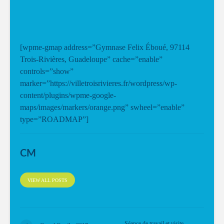
[wpme-gmap address=”Gymnase Felix Éboué, 97114
Trois-Rivières, Guadeloupe” cache=”enable”
controls=”show”
marker=”https://villetroisrivieres.fr/wordpress/wp-
content/plugins/wpme-google-
maps/images/markers/orange.png” swheel=”enable”
type=”ROADMAP”]
CM
VIEW ALL POSTS
Séance de travail et visite