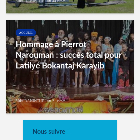
Mike DANINTHE
44 views
ACCUEIL
Hommage à Pierrot
Narouman : succés total pour
Latilyé Bokantaj Karayib
Mike DANINTHE
21 views
Nous suivre