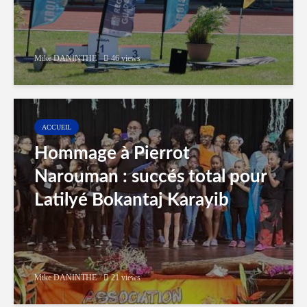
Mike DANINTHE
46 views
ACCUEIL
Hommage à Pierrot
Narouman : succés total pour
Latilyé Bokantaj Karayib
Mike DANINTHE
21 views