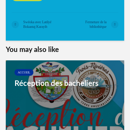
Swéoka avec Latilyé
Fermeture de la
Bokantaj Karayib
bibliothèque
You may also like
ACCUEIL
Réception des bacheliers