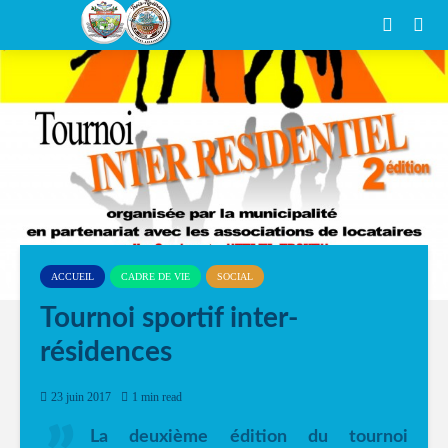
ACCUEIL
CADRE DE VIE
SOCIAL
Tournoi sportif inter-
résidences
23 juin 2017
1 min read
La deuxième édition du tournoi