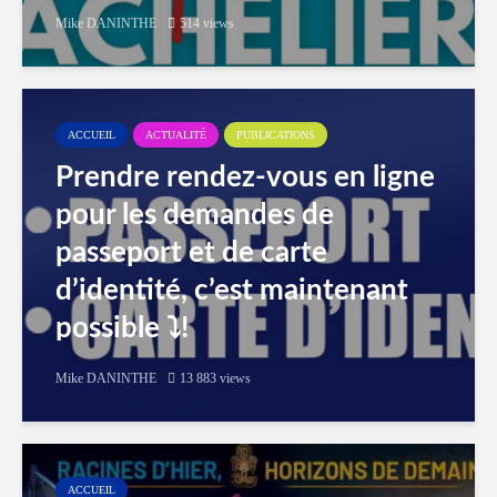
Mike DANINTHE
514 views
ACCUEIL
ACTUALITÉ
PUBLICATIONS
Prendre rendez-vous en ligne
pour les demandes de
passeport et de carte
d’identité, c’est maintenant
possible ⤵️!
Mike DANINTHE
13 883 views
ACCUEIL