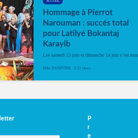
ACCUEIL
Hommage à Pierrot
Narouman : succés total
pour Latilyé Bokantaj
Karayib
Les samedi 13 juin et dimanche 14 juin s’est ten
le Gwan VAN Mené Nou Alé, un hommage
vibrant à Pierrot Narouman, organisé par
Mike DANINTHE
21 views
l’association Latilyé Bokantaj Karayib. Ce
spectacle de fin d’année, présenté à la salle...
etter
P
r
e