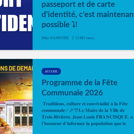
passeport et de carte
d’identité, c’est maintenan
possible ⤵️!
Désormais, il est possible de prendre rendez-vou
Mike DANINTHE
13 883 views
en ligne pour faire ou renouveler la carte d’identi
ou le passeport. Cela vous permettra de gagner d
temps. En quelques clics, votre rendez-vous en
ligne est...
ACCUEIL
Programme de la Fête
Communale 2026
𝐓𝐫𝐚𝐝𝐢𝐭𝐢𝐨𝐧𝐬, 𝐜𝐮𝐥𝐭𝐮𝐫𝐞 𝐞𝐭 𝐜𝐨𝐧𝐯𝐢𝐯𝐢𝐚𝐥𝐢𝐭𝐞́ 𝐚̀ 𝐥𝐚 𝐅𝐞̂𝐭𝐞
𝐜𝐨𝐦𝐦𝐮𝐧𝐚𝐥𝐞✅🎉🎊𝐋𝐞 𝐌𝐚𝐢𝐫𝐞 𝐝𝐞 𝐥𝐚 𝐕𝐢𝐥𝐥𝐞 𝐝𝐞
𝐓𝐫𝐨𝐢𝐬-𝐑𝐢𝐯𝐢𝐞̀𝐫𝐞𝐬, 𝐉𝐞𝐚𝐧-𝐋𝐨𝐮𝐢𝐬 𝐅𝐑𝐀𝐍𝐂𝐈𝐒𝐐𝐔𝐄, 𝐚
𝐥’𝐡𝐨𝐧𝐧𝐞𝐮𝐫 𝐝’𝐢𝐧𝐟𝐨𝐫𝐦𝐞𝐫 𝐥𝐚 𝐩𝐨𝐩𝐮𝐥𝐚𝐭𝐢𝐨𝐧 𝐪𝐮𝐞 𝐥𝐞
𝐩𝐫𝐨𝐠𝐫𝐚𝐦𝐦𝐞 𝐨𝐟𝐟𝐢𝐜𝐢𝐞𝐥 𝐝𝐞 𝐥𝐚 𝐅𝐞̂𝐭𝐞...