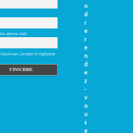
n
d
r
e
tre adresse mail
r
e
inscrivant j'accepte le réglement
n
d
e
z
-
v
o
u
s
e