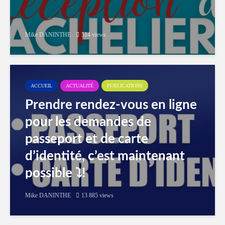
Mike DANINTHE
514 views
ACCUEIL
ACTUALITÉ
PUBLICATIONS
Prendre rendez-vous en ligne
pour les demandes de
passeport et de carte
d’identité, c’est maintenant
possible ⤵️!
Mike DANINTHE
13 885 views