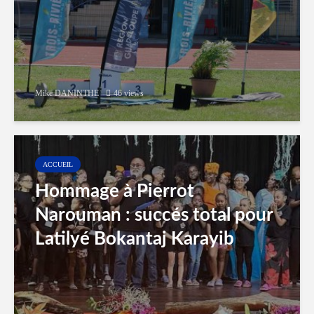
Mike DANINTHE
46 views
ACCUEIL
Hommage à Pierrot
Narouman : succés total pour
Latilyé Bokantaj Karayib