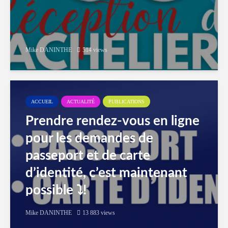
Mike DANINTHE
514 views
ACCUEIL
ACTUALITÉ
PUBLICATIONS
Prendre rendez-vous en ligne
pour les demandes de
passeport et de carte
d’identité, c’est maintenant
possible ⤵️!
Mike DANINTHE
13 883 views