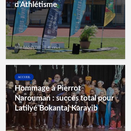
d’Athlétisme
Mike DANINTHE
46 views
ACCUEIL
Hommage à Pierrot
Narouman : succés total pour
Latilyé Bokantaj Karayib