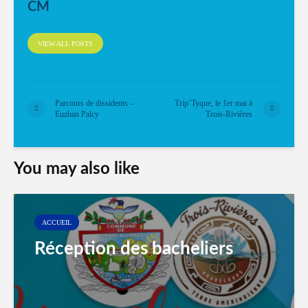
CM
VIEW ALL POSTS
Parcours de dissidents –
Trip’Tyque, le 1er mai à
Euzhan Palcy
Trois-Rivières
You may also like
ACCUEIL
Réception des bacheliers