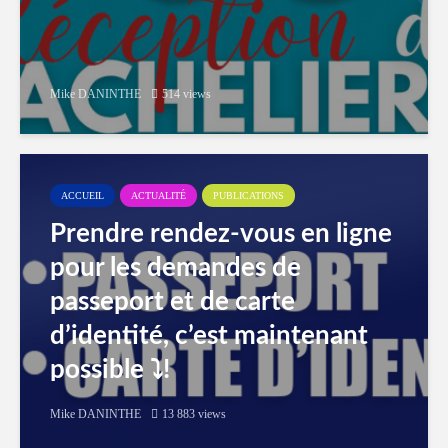
Mike DANINTHE
514 views
ACCUEIL
ACTUALITÉ
PUBLICATIONS
Prendre rendez-vous en ligne
pour les demandes de
passeport et de carte
d’identité, c’est maintenant
possible ⤵️!
Mike DANINTHE
13 883 views