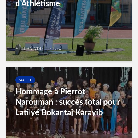
d’Athlétisme
Mike DANINTHE
46 views
ACCUEIL
Hommage à Pierrot
Narouman : succés total pour
Latilyé Bokantaj Karayib