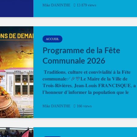
Désormais, il est possible de prendre rendez-vou
Mike DANINTHE
13 879 views
en ligne pour faire ou renouveler la carte d’identi
ou le passeport. Cela vous permettra de gagner d
temps. En quelques clics, votre rendez-vous en
ligne est...
ACCUEIL
Programme de la Fête
Communale 2026
𝐓𝐫𝐚𝐝𝐢𝐭𝐢𝐨𝐧𝐬, 𝐜𝐮𝐥𝐭𝐮𝐫𝐞 𝐞𝐭 𝐜𝐨𝐧𝐯𝐢𝐯𝐢𝐚𝐥𝐢𝐭𝐞́ 𝐚̀ 𝐥𝐚 𝐅𝐞̂𝐭𝐞
𝐜𝐨𝐦𝐦𝐮𝐧𝐚𝐥𝐞✅🎉🎊𝐋𝐞 𝐌𝐚𝐢𝐫𝐞 𝐝𝐞 𝐥𝐚 𝐕𝐢𝐥𝐥𝐞 𝐝𝐞
𝐓𝐫𝐨𝐢𝐬-𝐑𝐢𝐯𝐢𝐞̀𝐫𝐞𝐬, 𝐉𝐞𝐚𝐧-𝐋𝐨𝐮𝐢𝐬 𝐅𝐑𝐀𝐍𝐂𝐈𝐒𝐐𝐔𝐄, 𝐚
𝐥’𝐡𝐨𝐧𝐧𝐞𝐮𝐫 𝐝’𝐢𝐧𝐟𝐨𝐫𝐦𝐞𝐫 𝐥𝐚 𝐩𝐨𝐩𝐮𝐥𝐚𝐭𝐢𝐨𝐧 𝐪𝐮𝐞 𝐥𝐞
𝐩𝐫𝐨𝐠𝐫𝐚𝐦𝐦𝐞 𝐨𝐟𝐟𝐢𝐜𝐢𝐞𝐥 𝐝𝐞 𝐥𝐚 𝐅𝐞̂𝐭𝐞...
Mike DANINTHE
166 views