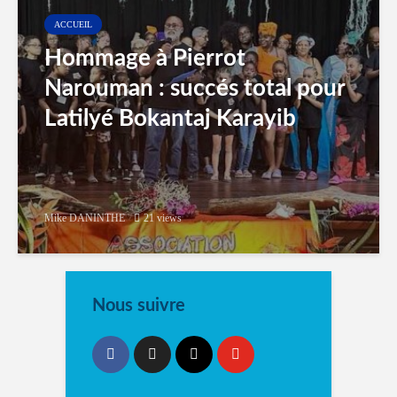
ACCUEIL
Hommage à Pierrot
Narouman : succés total pour
Latilyé Bokantaj Karayib
Mike DANINTHE
21 views
Nous suivre