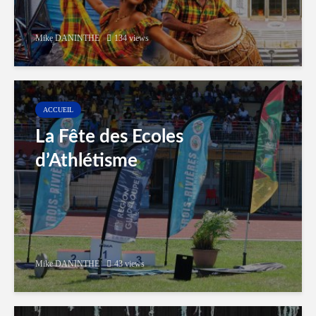
Mike DANINTHE
134 views
ACCUEIL
La Fête des Ecoles
d’Athlétisme
Mike DANINTHE
43 views