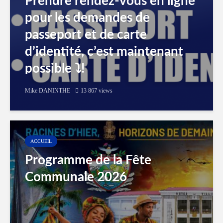
Prendre rendez-vous en ligne
pour les demandes de
passeport et de carte
d’identité, c’est maintenant
possible ⤵️!
Mike DANINTHE
13 867 views
ACCUEIL
Programme de la Fête
Communale 2026