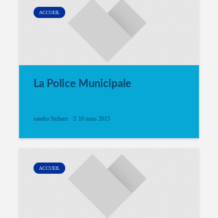
ACCUEIL
La Police Municipale
sandro Sicharn
10 mars 2015
ACCUEIL