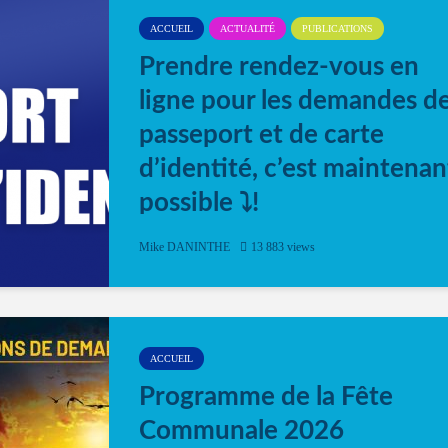
ACCUEIL
ACTUALITÉ
PUBLICATIONS
Prendre rendez-vous en
ligne pour les demandes d
passeport et de carte
d’identité, c’est maintenan
possible ⤵️!
Désormais, il est possible de prendre rendez-vou
Mike DANINTHE
13 883 views
en ligne pour faire ou renouveler la carte d’identi
ou le passeport. Cela vous permettra de gagner d
temps. En quelques clics, votre rendez-vous en
ligne est...
ACCUEIL
Programme de la Fête
Communale 2026