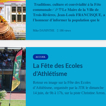
𝐓𝐫𝐚𝐝𝐢𝐭𝐢𝐨𝐧𝐬, 𝐜𝐮𝐥𝐭𝐮𝐫𝐞 𝐞𝐭 𝐜𝐨𝐧𝐯𝐢𝐯𝐢𝐚𝐥𝐢𝐭𝐞́ 𝐚̀ 𝐥𝐚 𝐅𝐞̂𝐭𝐞
𝐜𝐨𝐦𝐦𝐮𝐧𝐚𝐥𝐞✅🎉🎊𝐋𝐞 𝐌𝐚𝐢𝐫𝐞 𝐝𝐞 𝐥𝐚 𝐕𝐢𝐥𝐥𝐞 𝐝𝐞
𝐓𝐫𝐨𝐢𝐬-𝐑𝐢𝐯𝐢𝐞̀𝐫𝐞𝐬, 𝐉𝐞𝐚𝐧-𝐋𝐨𝐮𝐢𝐬 𝐅𝐑𝐀𝐍𝐂𝐈𝐒𝐐𝐔𝐄, 𝐚
𝐥’𝐡𝐨𝐧𝐧𝐞𝐮𝐫 𝐝’𝐢𝐧𝐟𝐨𝐫𝐦𝐞𝐫 𝐥𝐚 𝐩𝐨𝐩𝐮𝐥𝐚𝐭𝐢𝐨𝐧 𝐪𝐮𝐞 𝐥𝐞
𝐩𝐫𝐨𝐠𝐫𝐚𝐦𝐦𝐞 𝐨𝐟𝐟𝐢𝐜𝐢𝐞𝐥 𝐝𝐞 𝐥𝐚 𝐅𝐞̂𝐭𝐞...
Mike DANINTHE
186 views
ACCUEIL
La Fête des Ecoles
d’Athlétisme
Retour en image sur la Fête des Ecoles
d’Athlétisme, organisée par la JTR le dimanche
14 juin, de 9h à 17h, sur la piste Christine Arron.