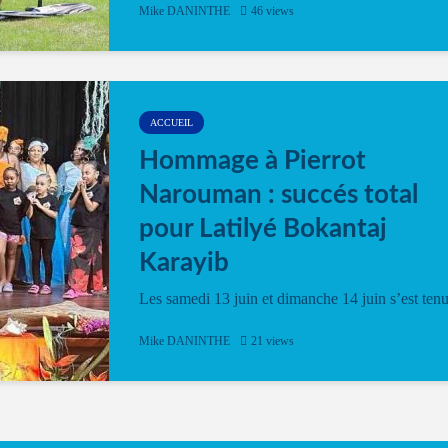
Mike DANINTHE
46 views
ACCUEIL
Hommage à Pierrot
Narouman : succés total
pour Latilyé Bokantaj
Karayib
Les samedi 13 juin et dimanche 14 juin s’est ten
le Gwan VAN Mené Nou Alé, un hommage
vibrant à Pierrot Narouman, organisé par
Mike DANINTHE
21 views
l’association Latilyé Bokantaj Karayib. Ce
spectacle de fin d’année, présenté à la salle...