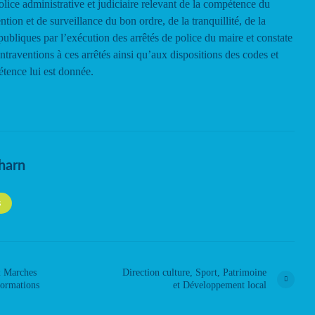
olice administrative et judiciaire relevant de la compétence du
tion et de surveillance du bon ordre, de la tranquillité, de la
é publiques par l’exécution des arrêtés de police du maire et constate
traventions à ces arrêtés ainsi qu’aux dispositions des codes et
étence lui est donnée.
harn
S
& Marches
Direction culture, Sport, Patrimoine
formations
et Développement local