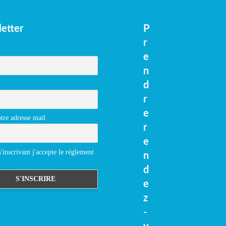
etter
P
r
e
n
d
r
e
tre adresse mail
r
e
inscrivant j'accepte le réglement
n
d
e
z
-