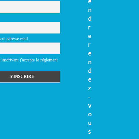
e
n
d
r
e
tre adresse mail
r
e
inscrivant j'accepte le réglement
n
d
e
z
-
v
o
u
s