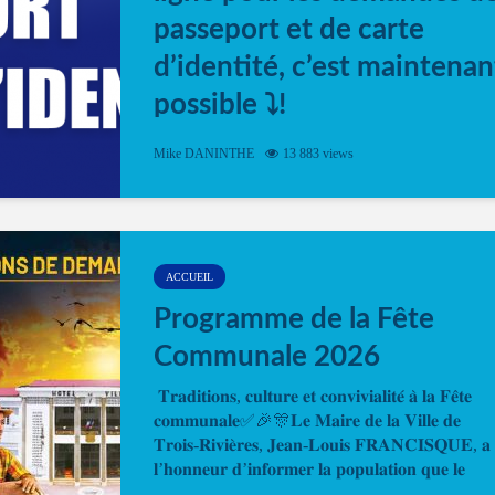
passeport et de carte
d’identité, c’est maintenan
possible ⤵️!
Désormais, il est possible de prendre rendez-vou
Mike DANINTHE
13 883 views
en ligne pour faire ou renouveler la carte d’identi
ou le passeport. Cela vous permettra de gagner d
temps. En quelques clics, votre rendez-vous en
ligne est...
ACCUEIL
Programme de la Fête
Communale 2026
𝐓𝐫𝐚𝐝𝐢𝐭𝐢𝐨𝐧𝐬, 𝐜𝐮𝐥𝐭𝐮𝐫𝐞 𝐞𝐭 𝐜𝐨𝐧𝐯𝐢𝐯𝐢𝐚𝐥𝐢𝐭𝐞́ 𝐚̀ 𝐥𝐚 𝐅𝐞̂𝐭𝐞
𝐜𝐨𝐦𝐦𝐮𝐧𝐚𝐥𝐞✅🎉🎊𝐋𝐞 𝐌𝐚𝐢𝐫𝐞 𝐝𝐞 𝐥𝐚 𝐕𝐢𝐥𝐥𝐞 𝐝𝐞
𝐓𝐫𝐨𝐢𝐬-𝐑𝐢𝐯𝐢𝐞̀𝐫𝐞𝐬, 𝐉𝐞𝐚𝐧-𝐋𝐨𝐮𝐢𝐬 𝐅𝐑𝐀𝐍𝐂𝐈𝐒𝐐𝐔𝐄, 𝐚
𝐥’𝐡𝐨𝐧𝐧𝐞𝐮𝐫 𝐝’𝐢𝐧𝐟𝐨𝐫𝐦𝐞𝐫 𝐥𝐚 𝐩𝐨𝐩𝐮𝐥𝐚𝐭𝐢𝐨𝐧 𝐪𝐮𝐞 𝐥𝐞
𝐩𝐫𝐨𝐠𝐫𝐚𝐦𝐦𝐞 𝐨𝐟𝐟𝐢𝐜𝐢𝐞𝐥 𝐝𝐞 𝐥𝐚 𝐅𝐞̂𝐭𝐞...