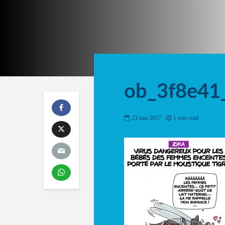
ob_3f8e41_
23 mai 2017
1 min read