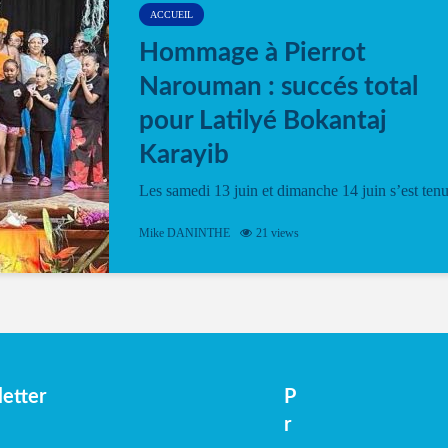
ACCUEIL
Hommage à Pierrot
Narouman : succés total
pour Latilyé Bokantaj
Karayib
Les samedi 13 juin et dimanche 14 juin s’est ten
le Gwan VAN Mené Nou Alé, un hommage
vibrant à Pierrot Narouman, organisé par
Mike DANINTHE
21 views
l’association Latilyé Bokantaj Karayib. Ce
spectacle de fin d’année, présenté à la salle...
etter
P
r