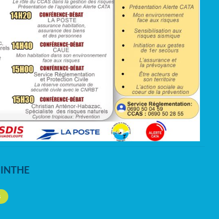
NINTHE
S