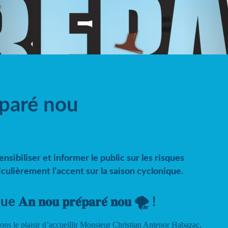
paré nou
ensibiliser et informer le public sur les risques
iculièrement l’accent sur la saison cyclonique.
 𝐧𝐨𝐮 𝐩𝐫𝐞́𝐩𝐚𝐫𝐞́ 𝐧𝐨𝐮 🌪 !
rons le plaisir d’accueillir Monsieur Christian Antenor Habazac,