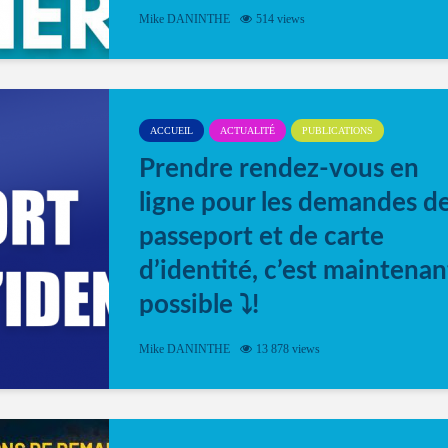
Mike DANINTHE
514 views
ACCUEIL
ACTUALITÉ
PUBLICATIONS
Prendre rendez-vous en
ligne pour les demandes d
passeport et de carte
d’identité, c’est maintenan
possible ⤵️!
Désormais, il est possible de prendre rendez-vou
Mike DANINTHE
13 878 views
en ligne pour faire ou renouveler la carte d’identi
ou le passeport. Cela vous permettra de gagner d
temps. En quelques clics, votre rendez-vous en
ligne est...