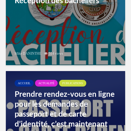
Réception des bacheliers
Mike DANINTHE
514 views
ACCUEIL
ACTUALITÉ
PUBLICATIONS
Prendre rendez-vous en ligne
pour les demandes de
passeport et de carte
d’identité, c’est maintenant