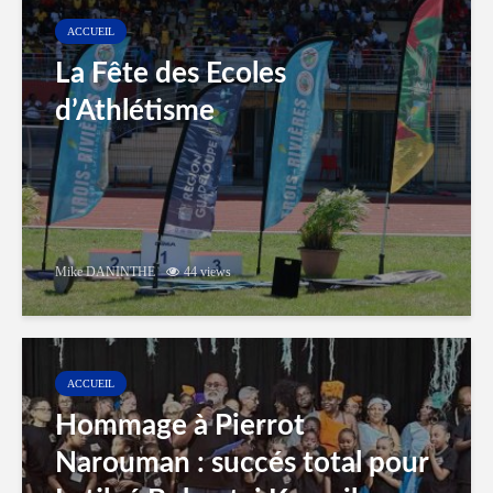
ACCUEIL
La Fête des Ecoles
d’Athlétisme
Mike DANINTHE
44 views
ACCUEIL
Hommage à Pierrot
Narouman : succés total pour