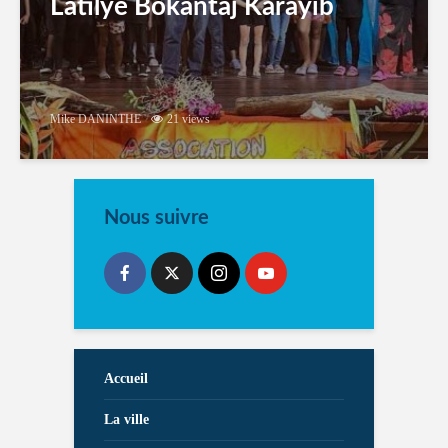
Latilyé Bokantaj Karayib
Mike DANINTHE
21 views
Nous suivre
Accueil
La ville