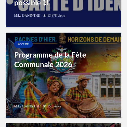
possible ⤵️!
Mike DANINTHE
13 878 views
ACCUEIL
Programme de la Fête
Communale 2026
Mike DANINTHE
153 views