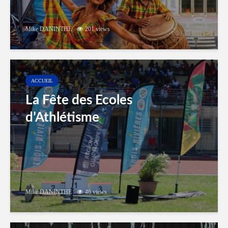
Mike DANINTHE
201 views
ACCUEIL
La Fête des Ecoles
d’Athlétisme
Mike DANINTHE
46 views