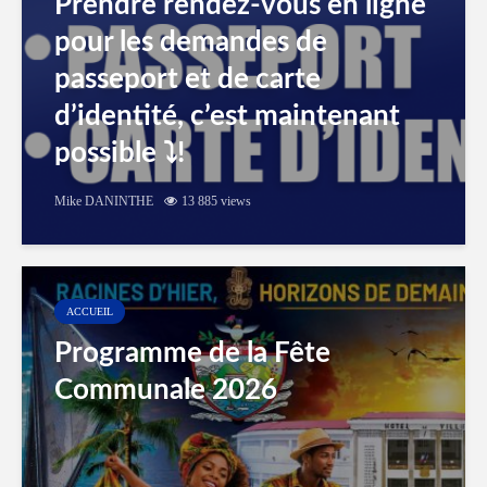
Prendre rendez-vous en ligne
pour les demandes de
passeport et de carte
d’identité, c’est maintenant
possible ⤵️!
Mike DANINTHE
13 885 views
ACCUEIL
Programme de la Fête
Communale 2026