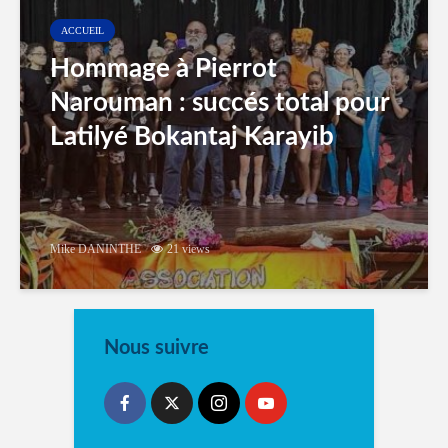
ACCUEIL
Hommage à Pierrot
Narouman : succés total pour
Latilyé Bokantaj Karayib
Mike DANINTHE
21 views
Nous suivre