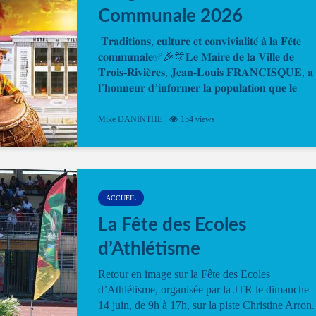
Communale 2026
𝐓𝐫𝐚𝐝𝐢𝐭𝐢𝐨𝐧𝐬, 𝐜𝐮𝐥𝐭𝐮𝐫𝐞 𝐞𝐭 𝐜𝐨𝐧𝐯𝐢𝐯𝐢𝐚𝐥𝐢𝐭𝐞́ 𝐚̀ 𝐥𝐚 𝐅𝐞̂𝐭𝐞
𝐜𝐨𝐦𝐦𝐮𝐧𝐚𝐥𝐞✅🎉🎊𝐋𝐞 𝐌𝐚𝐢𝐫𝐞 𝐝𝐞 𝐥𝐚 𝐕𝐢𝐥𝐥𝐞 𝐝𝐞
𝐓𝐫𝐨𝐢𝐬-𝐑𝐢𝐯𝐢𝐞̀𝐫𝐞𝐬, 𝐉𝐞𝐚𝐧-𝐋𝐨𝐮𝐢𝐬 𝐅𝐑𝐀𝐍𝐂𝐈𝐒𝐐𝐔𝐄, 𝐚
𝐥’𝐡𝐨𝐧𝐧𝐞𝐮𝐫 𝐝’𝐢𝐧𝐟𝐨𝐫𝐦𝐞𝐫 𝐥𝐚 𝐩𝐨𝐩𝐮𝐥𝐚𝐭𝐢𝐨𝐧 𝐪𝐮𝐞 𝐥𝐞
𝐩𝐫𝐨𝐠𝐫𝐚𝐦𝐦𝐞 𝐨𝐟𝐟𝐢𝐜𝐢𝐞𝐥 𝐝𝐞 𝐥𝐚 𝐅𝐞̂𝐭𝐞...
Mike DANINTHE
154 views
ACCUEIL
La Fête des Ecoles
d’Athlétisme
Retour en image sur la Fête des Ecoles
d’Athlétisme, organisée par la JTR le dimanche
14 juin, de 9h à 17h, sur la piste Christine Arron.