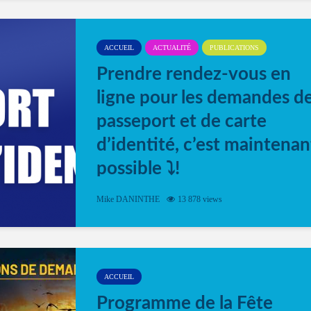
ACCUEIL
ACTUALITÉ
PUBLICATIONS
Prendre rendez-vous en
ligne pour les demandes d
passeport et de carte
d’identité, c’est maintenan
possible ⤵️!
Désormais, il est possible de prendre rendez-vou
Mike DANINTHE
13 878 views
en ligne pour faire ou renouveler la carte d’identi
ou le passeport. Cela vous permettra de gagner d
temps. En quelques clics, votre rendez-vous en
ligne est...
ACCUEIL
Programme de la Fête