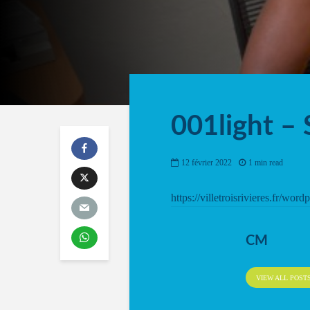
001light –
12 février 2022
1 min read
https://villetroisrivieres.fr/w
CM
VIEW ALL POST