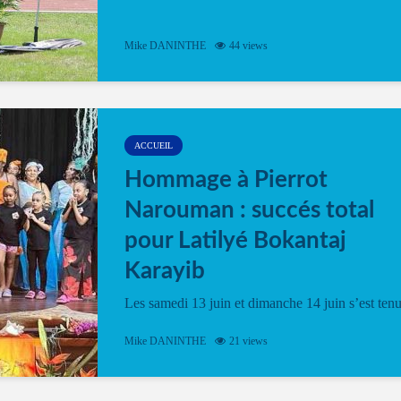
Mike DANINTHE
44 views
ACCUEIL
Hommage à Pierrot
Narouman : succés total
pour Latilyé Bokantaj
Karayib
Les samedi 13 juin et dimanche 14 juin s’est ten
le Gwan VAN Mené Nou Alé, un hommage
vibrant à Pierrot Narouman, organisé par
Mike DANINTHE
21 views
l’association Latilyé Bokantaj Karayib. Ce
spectacle de fin d’année, présenté à la salle...