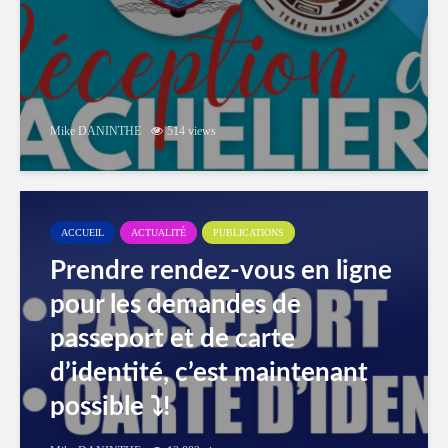
Mike DANINTHE
514 views
ACCUEIL
ACTUALITÉ
PUBLICATIONS
Prendre rendez-vous en ligne
pour les demandes de
passeport et de carte
d’identité, c’est maintenant
possible ⤵️!