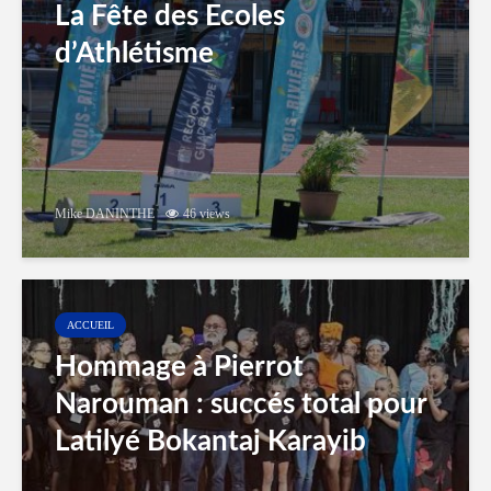
La Fête des Ecoles
d’Athlétisme
Mike DANINTHE
46 views
ACCUEIL
Hommage à Pierrot
Narouman : succés total pour
Latilyé Bokantaj Karayib