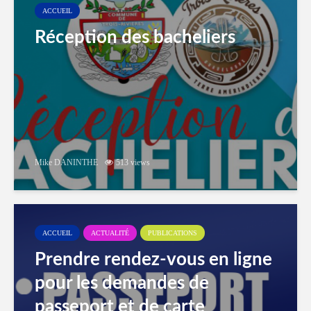
ACCUEIL
Réception des bacheliers
Mike DANINTHE
513 views
ACCUEIL
ACTUALITÉ
PUBLICATIONS
Prendre rendez-vous en ligne
pour les demandes de
passeport et de carte