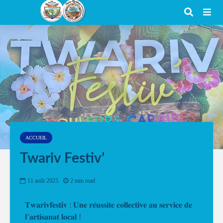
ACCUEIL
Twariv Festiv’
11 août 2025
2 min read
𝐓𝐰𝐚𝐫𝐢𝐯𝐟𝐞𝐬𝐭𝐢𝐯 : 𝐔𝐧𝐞 𝐫𝐞́𝐮𝐬𝐬𝐢𝐭𝐞 𝐜𝐨𝐥𝐥𝐞𝐜𝐭𝐢𝐯𝐞 𝐚𝐮 𝐬𝐞𝐫𝐯𝐢𝐜𝐞 𝐝𝐞
𝐥’𝐚𝐫𝐭𝐢𝐬𝐚𝐧𝐚𝐭 𝐥𝐨𝐜𝐚𝐥 !