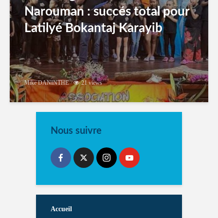
Narouman : succés total pour
Latilyé Bokantaj Karayib
Mike DANINTHE
21 views
Nous suivre
Accueil