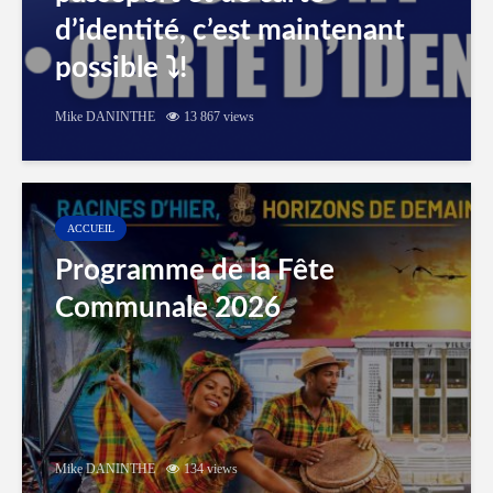
d’identité, c’est maintenant
possible ⤵️!
Mike DANINTHE
13 867 views
ACCUEIL
Programme de la Fête
Communale 2026
Mike DANINTHE
134 views