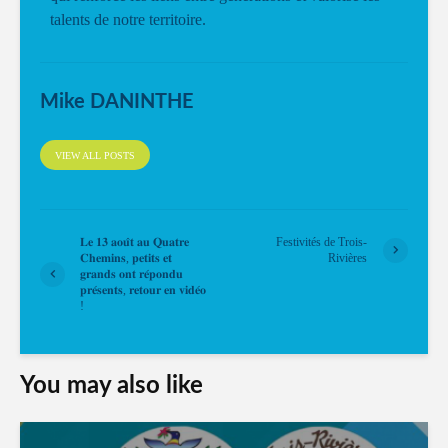
talents de notre territoire.
Mike DANINTHE
VIEW ALL POSTS
𝐋𝐞 𝟏𝟑 𝐚𝐨𝐮̂𝐭 𝐚𝐮 𝐐𝐮𝐚𝐭𝐫𝐞
Festivités de Trois-
𝐂𝐡𝐞𝐦𝐢𝐧𝐬, 𝐩𝐞𝐭𝐢𝐭𝐬 𝐞𝐭
Rivières
𝐠𝐫𝐚𝐧𝐝𝐬 𝐨𝐧𝐭 𝐫𝐞́𝐩𝐨𝐧𝐝𝐮
𝐩𝐫𝐞́𝐬𝐞𝐧𝐭𝐬, 𝐫𝐞𝐭𝐨𝐮𝐫 𝐞𝐧 𝐯𝐢𝐝𝐞́𝐨
!
You may also like