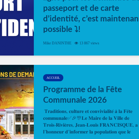
passeport et de carte
d’identité, c’est maintenan
possible ⤵️!
Désormais, il est possible de prendre rendez-vou
Mike DANINTHE
13 867 views
en ligne pour faire ou renouveler la carte d’identi
ou le passeport. Cela vous permettra de gagner d
temps. En quelques clics, votre rendez-vous en
ligne est...
ACCUEIL
Programme de la Fête
Communale 2026
𝐓𝐫𝐚𝐝𝐢𝐭𝐢𝐨𝐧𝐬, 𝐜𝐮𝐥𝐭𝐮𝐫𝐞 𝐞𝐭 𝐜𝐨𝐧𝐯𝐢𝐯𝐢𝐚𝐥𝐢𝐭𝐞́ 𝐚̀ 𝐥𝐚 𝐅𝐞̂𝐭𝐞
𝐜𝐨𝐦𝐦𝐮𝐧𝐚𝐥𝐞✅🎉🎊𝐋𝐞 𝐌𝐚𝐢𝐫𝐞 𝐝𝐞 𝐥𝐚 𝐕𝐢𝐥𝐥𝐞 𝐝𝐞
𝐓𝐫𝐨𝐢𝐬-𝐑𝐢𝐯𝐢𝐞̀𝐫𝐞𝐬, 𝐉𝐞𝐚𝐧-𝐋𝐨𝐮𝐢𝐬 𝐅𝐑𝐀𝐍𝐂𝐈𝐒𝐐𝐔𝐄, 𝐚
𝐥’𝐡𝐨𝐧𝐧𝐞𝐮𝐫 𝐝’𝐢𝐧𝐟𝐨𝐫𝐦𝐞𝐫 𝐥𝐚 𝐩𝐨𝐩𝐮𝐥𝐚𝐭𝐢𝐨𝐧 𝐪𝐮𝐞 𝐥𝐞
𝐩𝐫𝐨𝐠𝐫𝐚𝐦𝐦𝐞 𝐨𝐟𝐟𝐢𝐜𝐢𝐞𝐥 𝐝𝐞 𝐥𝐚 𝐅𝐞̂𝐭𝐞...