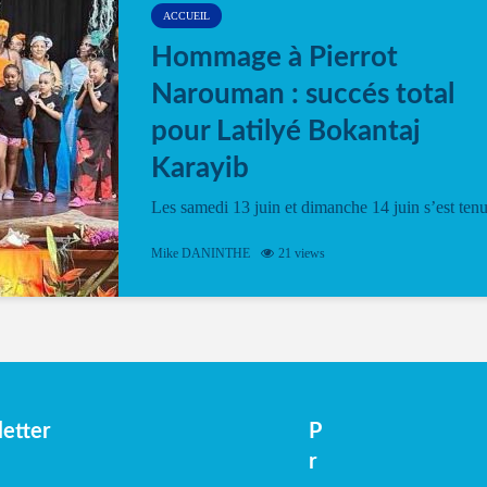
ACCUEIL
Hommage à Pierrot
Narouman : succés total
pour Latilyé Bokantaj
Karayib
Les samedi 13 juin et dimanche 14 juin s’est ten
le Gwan VAN Mené Nou Alé, un hommage
vibrant à Pierrot Narouman, organisé par
Mike DANINTHE
21 views
l’association Latilyé Bokantaj Karayib. Ce
spectacle de fin d’année, présenté à la salle...
etter
P
r