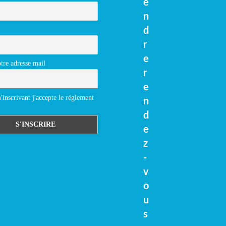
e
n
d
r
e
tre adresse mail
r
e
inscrivant j'accepte le réglement
n
d
e
z
-
v
o
u
s