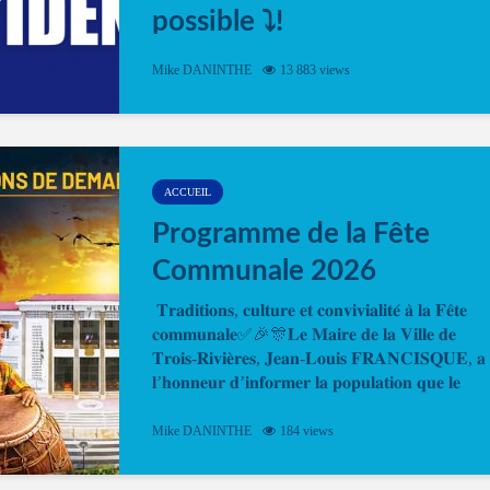
possible ⤵️!
Désormais, il est possible de prendre rendez-vou
Mike DANINTHE
13 883 views
en ligne pour faire ou renouveler la carte d’identi
ou le passeport. Cela vous permettra de gagner d
temps. En quelques clics, votre rendez-vous en
ligne est...
ACCUEIL
Programme de la Fête
Communale 2026
𝐓𝐫𝐚𝐝𝐢𝐭𝐢𝐨𝐧𝐬, 𝐜𝐮𝐥𝐭𝐮𝐫𝐞 𝐞𝐭 𝐜𝐨𝐧𝐯𝐢𝐯𝐢𝐚𝐥𝐢𝐭𝐞́ 𝐚̀ 𝐥𝐚 𝐅𝐞̂𝐭𝐞
𝐜𝐨𝐦𝐦𝐮𝐧𝐚𝐥𝐞✅🎉🎊𝐋𝐞 𝐌𝐚𝐢𝐫𝐞 𝐝𝐞 𝐥𝐚 𝐕𝐢𝐥𝐥𝐞 𝐝𝐞
𝐓𝐫𝐨𝐢𝐬-𝐑𝐢𝐯𝐢𝐞̀𝐫𝐞𝐬, 𝐉𝐞𝐚𝐧-𝐋𝐨𝐮𝐢𝐬 𝐅𝐑𝐀𝐍𝐂𝐈𝐒𝐐𝐔𝐄, 𝐚
𝐥’𝐡𝐨𝐧𝐧𝐞𝐮𝐫 𝐝’𝐢𝐧𝐟𝐨𝐫𝐦𝐞𝐫 𝐥𝐚 𝐩𝐨𝐩𝐮𝐥𝐚𝐭𝐢𝐨𝐧 𝐪𝐮𝐞 𝐥𝐞
𝐩𝐫𝐨𝐠𝐫𝐚𝐦𝐦𝐞 𝐨𝐟𝐟𝐢𝐜𝐢𝐞𝐥 𝐝𝐞 𝐥𝐚 𝐅𝐞̂𝐭𝐞...
Mike DANINTHE
184 views