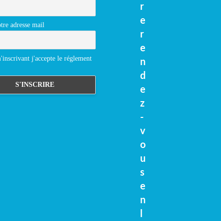
r
e
tre adresse mail
r
e
inscrivant j'accepte le réglement
n
d
e
z
-
v
o
u
s
e
n
l