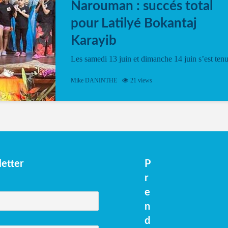
Narouman : succés total
pour Latilyé Bokantaj
Karayib
Les samedi 13 juin et dimanche 14 juin s’est ten
le Gwan VAN Mené Nou Alé, un hommage
vibrant à Pierrot Narouman, organisé par
Mike DANINTHE
21 views
l’association Latilyé Bokantaj Karayib. Ce
spectacle de fin d’année, présenté à la salle...
etter
P
r
e
n
d