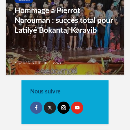
Hommage à Pierrot
Narouman : succés total pour
Latilyé Bokantaj Karayib
Mike DANINTHE
21 views
Nous suivre