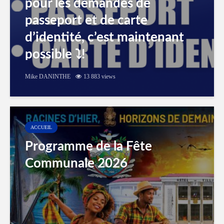
pour les demandes de
passeport et de carte
d’identité, c’est maintenant
possible ⤵️!
Mike DANINTHE
13 883 views
ACCUEIL
Programme de la Fête
Communale 2026