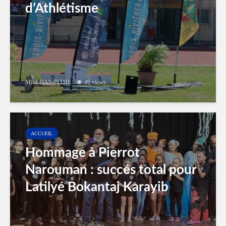
d’Athlétisme
Mike DANINTHE
46 views
ACCUEIL
Hommage à Pierrot
Narouman : succés total pour
Latilyé Bokantaj Karayib