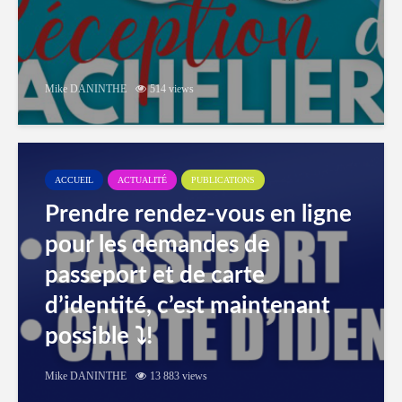
Mike DANINTHE
514 views
ACCUEIL
ACTUALITÉ
PUBLICATIONS
Prendre rendez-vous en ligne
pour les demandes de
passeport et de carte
d’identité, c’est maintenant
possible ⤵️!
Mike DANINTHE
13 883 views