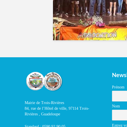
Newsl
Prénom
Mairie de Trois-Rivières
Nom
84, rue de l’Hôtel de ville, 97114 Trois-
Rivières , Guadeloupe
Entrez vo
Standard : 0590 92 90 05