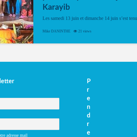
Karayib
Les samedi 13 juin et dimanche 14 juin s’est ten
le Gwan VAN Mené Nou Alé, un hommage
vibrant à Pierrot Narouman, organisé par
Mike DANINTHE
21 views
l’association Latilyé Bokantaj Karayib. Ce
spectacle de fin d’année, présenté à la salle...
etter
P
r
e
n
d
r
e
tre adresse mail