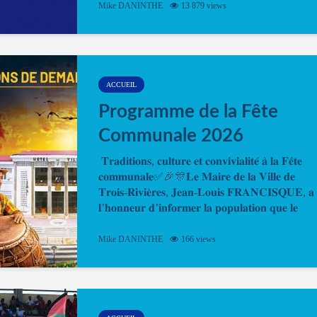
Mike DANINTHE
13 879 views
en ligne pour faire ou renouveler la carte d’identi
ou le passeport. Cela vous permettra de gagner d
temps. En quelques clics, votre rendez-vous en
ligne est...
ACCUEIL
Programme de la Fête
Communale 2026
𝐓𝐫𝐚𝐝𝐢𝐭𝐢𝐨𝐧𝐬, 𝐜𝐮𝐥𝐭𝐮𝐫𝐞 𝐞𝐭 𝐜𝐨𝐧𝐯𝐢𝐯𝐢𝐚𝐥𝐢𝐭𝐞́ 𝐚̀ 𝐥𝐚 𝐅𝐞̂𝐭𝐞
𝐜𝐨𝐦𝐦𝐮𝐧𝐚𝐥𝐞✅🎉🎊𝐋𝐞 𝐌𝐚𝐢𝐫𝐞 𝐝𝐞 𝐥𝐚 𝐕𝐢𝐥𝐥𝐞 𝐝𝐞
𝐓𝐫𝐨𝐢𝐬-𝐑𝐢𝐯𝐢𝐞̀𝐫𝐞𝐬, 𝐉𝐞𝐚𝐧-𝐋𝐨𝐮𝐢𝐬 𝐅𝐑𝐀𝐍𝐂𝐈𝐒𝐐𝐔𝐄, 𝐚
𝐥’𝐡𝐨𝐧𝐧𝐞𝐮𝐫 𝐝’𝐢𝐧𝐟𝐨𝐫𝐦𝐞𝐫 𝐥𝐚 𝐩𝐨𝐩𝐮𝐥𝐚𝐭𝐢𝐨𝐧 𝐪𝐮𝐞 𝐥𝐞
𝐩𝐫𝐨𝐠𝐫𝐚𝐦𝐦𝐞 𝐨𝐟𝐟𝐢𝐜𝐢𝐞𝐥 𝐝𝐞 𝐥𝐚 𝐅𝐞̂𝐭𝐞...
Mike DANINTHE
166 views