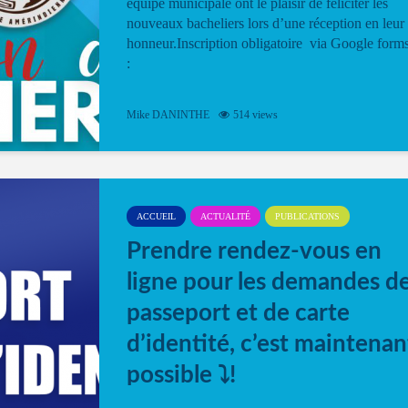
équipe municipale ont le plaisir de féliciter les
nouveaux bacheliers lors d’une réception en leur
honneur.Inscription obligatoire via Google form
:
Mike DANINTHE
514 views
ACCUEIL
ACTUALITÉ
PUBLICATIONS
Prendre rendez-vous en
ligne pour les demandes d
passeport et de carte
d’identité, c’est maintenan
possible ⤵️!
Désormais, il est possible de prendre rendez-vou