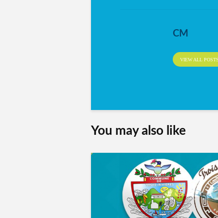
CM
VIEW ALL POST
You may also like