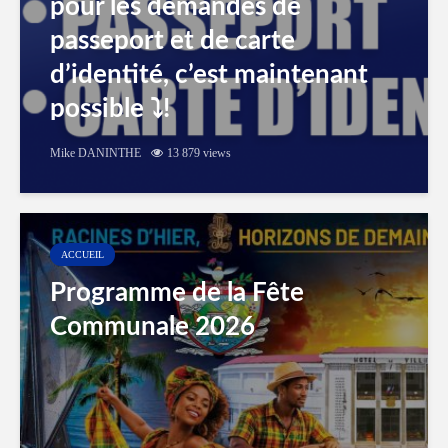
pour les demandes de
passeport et de carte
d’identité, c’est maintenant
possible ⤵️!
Mike DANINTHE
13 879 views
ACCUEIL
Programme de la Fête
Communale 2026