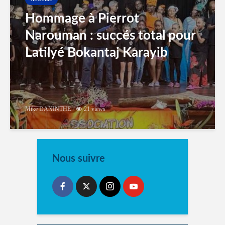
Hommage à Pierrot
Narouman : succés total pour
Latilyé Bokantaj Karayib
Mike DANINTHE
21 views
Nous suivre