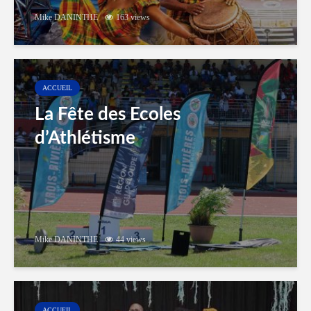
Mike DANINTHE
163 views
ACCUEIL
La Fête des Ecoles
d’Athlétisme
Mike DANINTHE
44 views
ACCUEIL