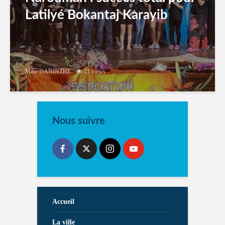
Latilyé Bokantaj Karayib
Mike DANINTHE
21 views
Nous suivre
Accueil
La ville