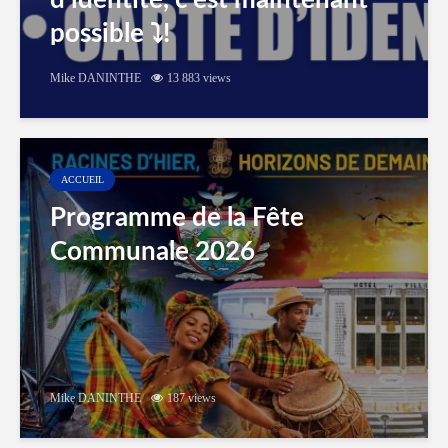
d’identité, c’est maintenant
possible ⤵️!
Mike DANINTHE
13 883 views
ACCUEIL
Programme de la Fête
Communale 2026
Mike DANINTHE
187 views