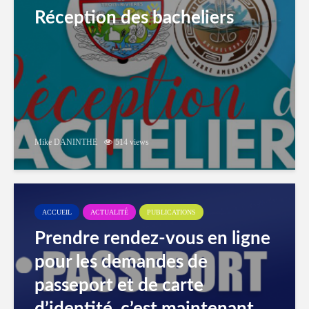
Réception des bacheliers
Mike DANINTHE
514 views
ACCUEIL
ACTUALITÉ
PUBLICATIONS
Prendre rendez-vous en ligne
pour les demandes de
passeport et de carte