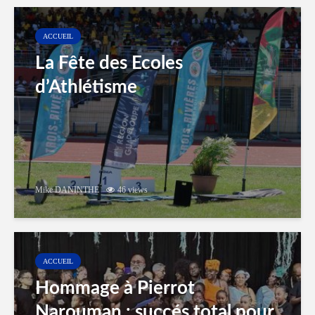
ACCUEIL
La Fête des Ecoles
d’Athlétisme
Mike DANINTHE
46 views
ACCUEIL
Hommage à Pierrot
Narouman : succés total pour