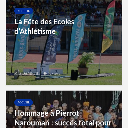
ACCUEIL
La Fête des Ecoles
d’Athlétisme
Mike DANINTHE
46 views
ACCUEIL
Hommage à Pierrot
Narouman : succés total pour