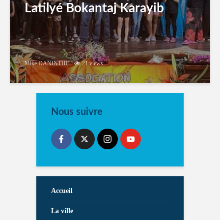
Latilyé Bokantaj Karayib
Mike DANINTHE
21 views
Nous suivre
Accueil
La ville