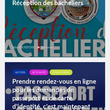
Réception des bacheliers
Mike DANINTHE
514 views
ACCUEIL
ACTUALITÉ
PUBLICATIONS
Prendre rendez-vous en ligne
pour les demandes de
passeport et de carte
d’identité, c’est maintenant