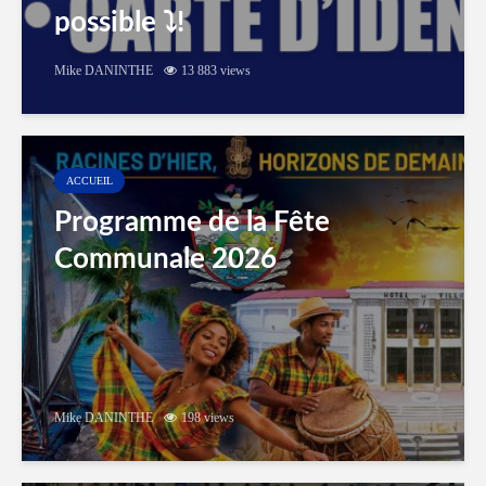
possible ⤵️!
Mike DANINTHE
13 883 views
ACCUEIL
Programme de la Fête
Communale 2026
Mike DANINTHE
198 views