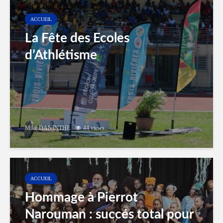
ACCUEIL
La Fête des Ecoles
d’Athlétisme
Mike DANINTHE
44 views
ACCUEIL
Hommage à Pierrot
Narouman : succés total pour