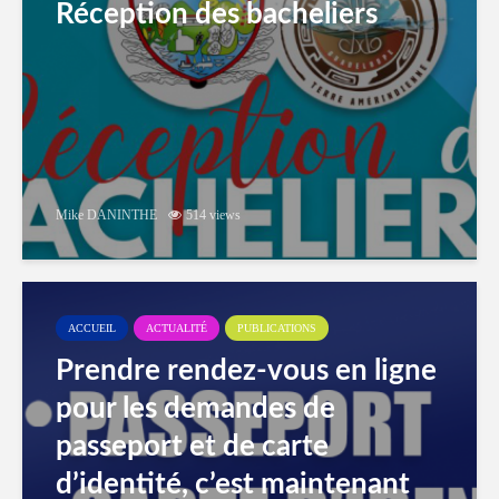
Réception des bacheliers
Mike DANINTHE
514 views
ACCUEIL
ACTUALITÉ
PUBLICATIONS
Prendre rendez-vous en ligne
pour les demandes de
passeport et de carte
d’identité, c’est maintenant