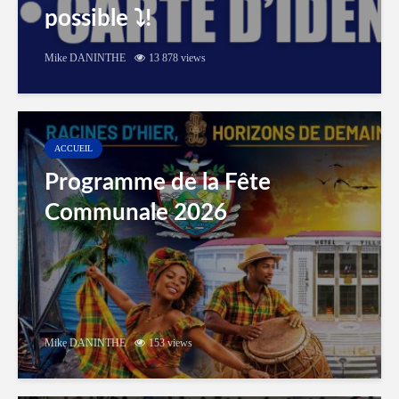
possible ⤵️!
Mike DANINTHE
13 878 views
ACCUEIL
Programme de la Fête
Communale 2026
Mike DANINTHE
153 views