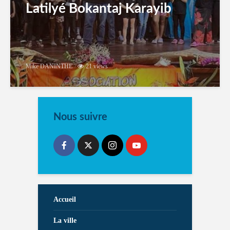
Latilyé Bokantaj Karayib
Mike DANINTHE
21 views
Nous suivre
Accueil
La ville