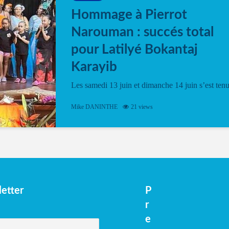
Hommage à Pierrot
Narouman : succés total
pour Latilyé Bokantaj
Karayib
Les samedi 13 juin et dimanche 14 juin s’est ten
le Gwan VAN Mené Nou Alé, un hommage
vibrant à Pierrot Narouman, organisé par
Mike DANINTHE
21 views
l’association Latilyé Bokantaj Karayib. Ce
spectacle de fin d’année, présenté à la salle...
etter
P
r
e