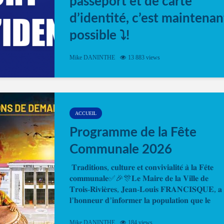
passeport et de carte
d’identité, c’est maintenan
possible ⤵️!
Désormais, il est possible de prendre rendez-vou
Mike DANINTHE
13 883 views
en ligne pour faire ou renouveler la carte d’identi
ou le passeport. Cela vous permettra de gagner d
temps. En quelques clics, votre rendez-vous en
ligne est...
ACCUEIL
Programme de la Fête
Communale 2026
𝐓𝐫𝐚𝐝𝐢𝐭𝐢𝐨𝐧𝐬, 𝐜𝐮𝐥𝐭𝐮𝐫𝐞 𝐞𝐭 𝐜𝐨𝐧𝐯𝐢𝐯𝐢𝐚𝐥𝐢𝐭𝐞́ 𝐚̀ 𝐥𝐚 𝐅𝐞̂𝐭𝐞
𝐜𝐨𝐦𝐦𝐮𝐧𝐚𝐥𝐞✅🎉🎊𝐋𝐞 𝐌𝐚𝐢𝐫𝐞 𝐝𝐞 𝐥𝐚 𝐕𝐢𝐥𝐥𝐞 𝐝𝐞
𝐓𝐫𝐨𝐢𝐬-𝐑𝐢𝐯𝐢𝐞̀𝐫𝐞𝐬, 𝐉𝐞𝐚𝐧-𝐋𝐨𝐮𝐢𝐬 𝐅𝐑𝐀𝐍𝐂𝐈𝐒𝐐𝐔𝐄, 𝐚
𝐥’𝐡𝐨𝐧𝐧𝐞𝐮𝐫 𝐝’𝐢𝐧𝐟𝐨𝐫𝐦𝐞𝐫 𝐥𝐚 𝐩𝐨𝐩𝐮𝐥𝐚𝐭𝐢𝐨𝐧 𝐪𝐮𝐞 𝐥𝐞
𝐩𝐫𝐨𝐠𝐫𝐚𝐦𝐦𝐞 𝐨𝐟𝐟𝐢𝐜𝐢𝐞𝐥 𝐝𝐞 𝐥𝐚 𝐅𝐞̂𝐭𝐞...
Mike DANINTHE
184 views