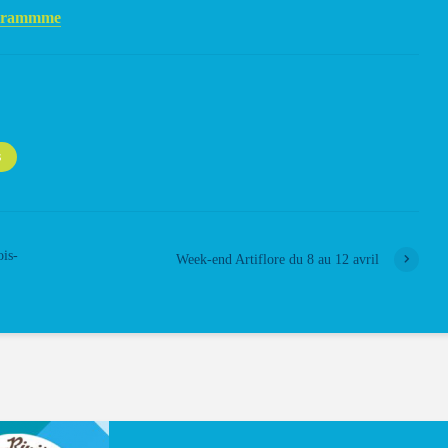
rogrammme
S
ois-
Week-end Artiflore du 8 au 12 avril