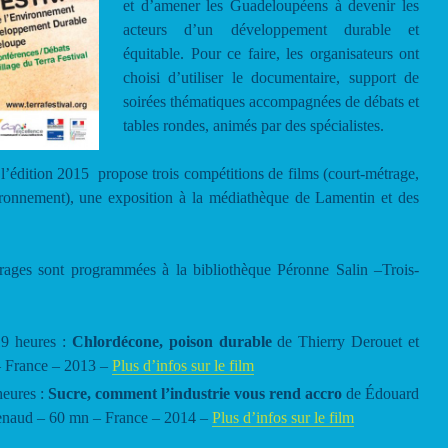
et d’amener les Guadeloupéens à devenir les
acteurs d’un développement durable et
équitable. Pour ce faire, les organisateurs ont
choisi d’utiliser le documentaire, support de
soirées thématiques accompagnées de débats et
tables rondes, animés par des spécialistes.
, l’édition 2015 propose trois compétitions de films (court-métrage,
ironnement), une exposition à la médiathèque de Lamentin et des
rages sont programmées à la bibliothèque Péronne Salin –Trois-
19 heures :
Chlordécone, poison durable
de Thierry Derouet et
– France – 2013 –
Plus d’infos sur le film
heures :
Sucre, comment l’industrie vous rend accro
de Édouard
Renaud – 60 mn – France – 2014 –
Plus d’infos sur le film