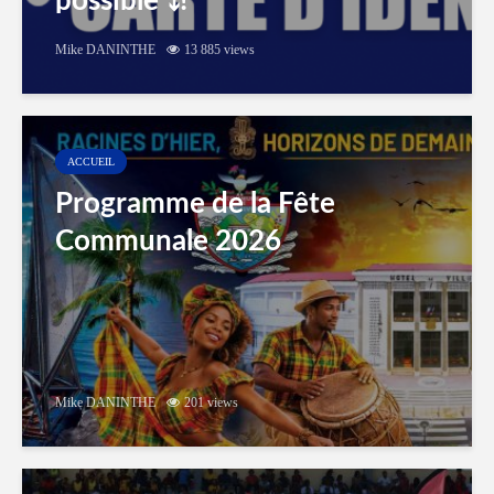
possible ⤵️!
Mike DANINTHE
13 885 views
ACCUEIL
Programme de la Fête
Communale 2026
Mike DANINTHE
201 views