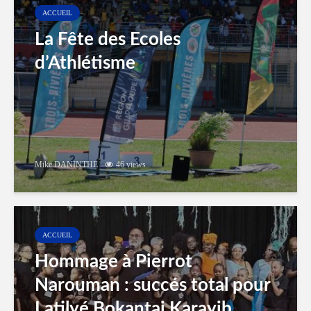
ACCUEIL
La Fête des Ecoles
d’Athlétisme
Mike DANINTHE
46 views
ACCUEIL
Hommage à Pierrot
Narouman : succés total pour
Latilyé Bokantaj Karayib