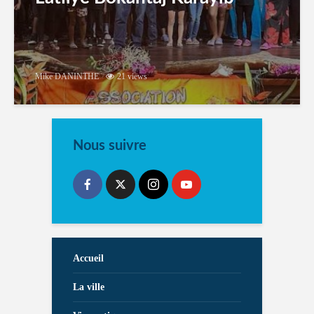
Mike DANINTHE
21 views
Nous suivre
Accueil
La ville