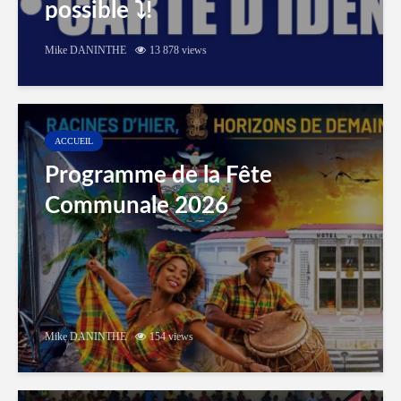
possible ⤵️!
Mike DANINTHE
13 878 views
ACCUEIL
Programme de la Fête
Communale 2026
Mike DANINTHE
154 views