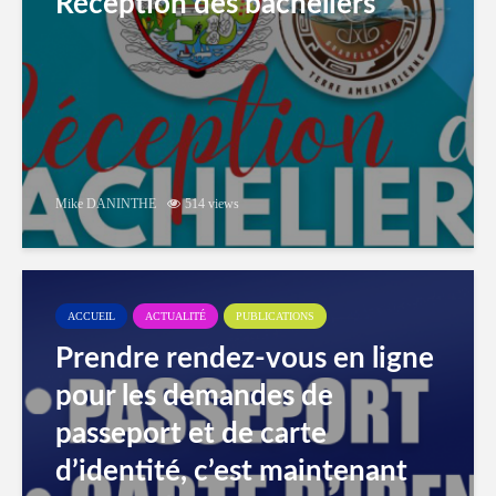
Réception des bacheliers
Mike DANINTHE
514 views
ACCUEIL
ACTUALITÉ
PUBLICATIONS
Prendre rendez-vous en ligne
pour les demandes de
passeport et de carte
d’identité, c’est maintenant