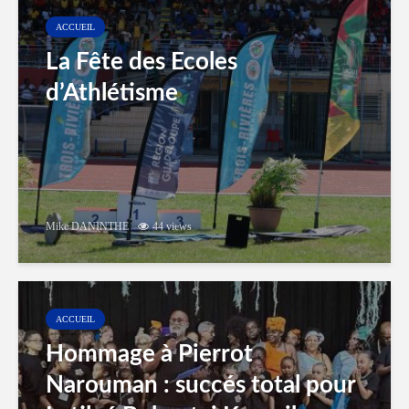
ACCUEIL
La Fête des Ecoles
d’Athlétisme
Mike DANINTHE
44 views
ACCUEIL
Hommage à Pierrot
Narouman : succés total pour