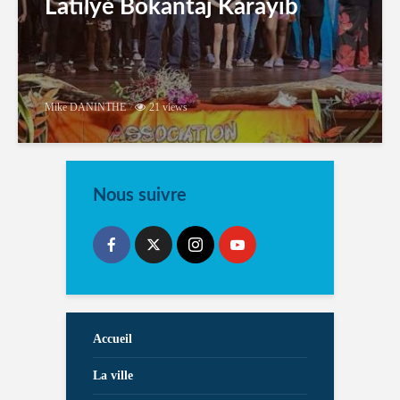
Latilyé Bokantaj Karayib
Mike DANINTHE
21 views
Nous suivre
Accueil
La ville