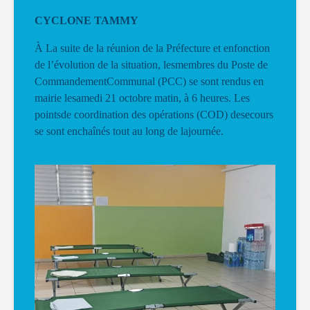
CYCLONE TAMMY
À La suite de la réunion de la Préfecture et enfonction
de l’évolution de la situation, lesmembres du Poste de
CommandementCommunal (PCC) se sont rendus en
mairie lesamedi 21 octobre matin, à 6 heures. Les
pointsde coordination des opérations (COD) desecours
se sont enchaînés tout au long de lajournée.