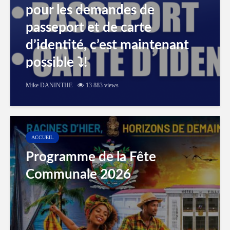
pour les demandes de
passeport et de carte
d’identité, c’est maintenant
possible ⤵️!
Mike DANINTHE
13 883 views
ACCUEIL
Programme de la Fête
Communale 2026