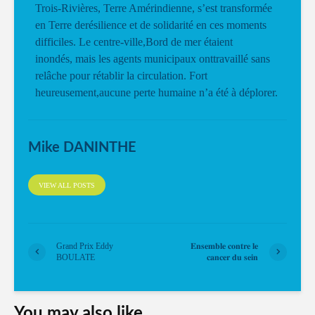
Trois-Rivières, Terre Amérindienne, s’est transformée
en Terre derésilience et de solidarité en ces moments
difficiles. Le centre-ville,Bord de mer étaient
inondés, mais les agents municipaux onttravaillé sans
relâche pour rétablir la circulation. Fort
heureusement,aucune perte humaine n’a été à déplorer.
Mike DANINTHE
VIEW ALL POSTS
Grand Prix Eddy
𝐄𝐧𝐬𝐞𝐦𝐛𝐥𝐞 𝐜𝐨𝐧𝐭𝐫𝐞 𝐥𝐞
BOULATE
𝐜𝐚𝐧𝐜𝐞𝐫 𝐝𝐮 𝐬𝐞𝐢𝐧
You may also like