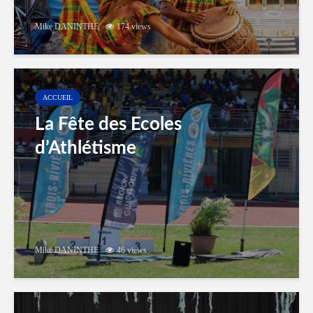
Mike DANINTHE
174 views
ACCUEIL
La Fête des Ecoles
d’Athlétisme
Mike DANINTHE
46 views