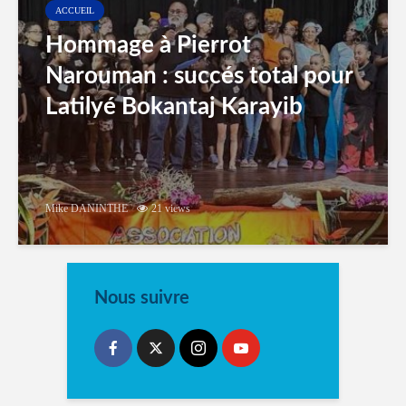
ACCUEIL
Hommage à Pierrot
Narouman : succés total pour
Latilyé Bokantaj Karayib
Mike DANINTHE
21 views
Nous suivre