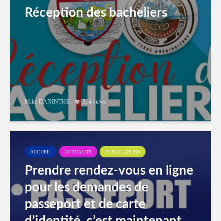
Réception des bacheliers
Mike DANINTHE
514 views
ACCUEIL
ACTUALITÉ
PUBLICATIONS
Prendre rendez-vous en ligne
pour les demandes de
passeport et de carte