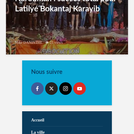
Latilyé Bokantaj Karayib
Mike DANINTHE
21 views
Nous suivre
Accueil
La ville