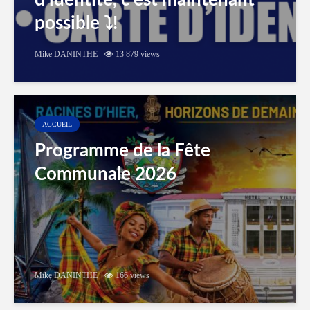
d’identité, c’est maintenant
possible ⤵️!
Mike DANINTHE
13 879 views
ACCUEIL
Programme de la Fête
Communale 2026
Mike DANINTHE
166 views