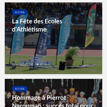
ACCUEIL
La Fête des Ecoles
d’Athlétisme
Mike DANINTHE
46 views
ACCUEIL
Hommage à Pierrot
Narouman : succés total pour