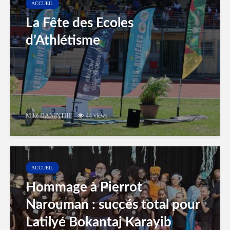
ACCUEIL
La Fête des Ecoles
d’Athlétisme
Mike DANINTHE
44 views
ACCUEIL
Hommage à Pierrot
Narouman : succés total pour
Latilyé Bokantaj Karayib