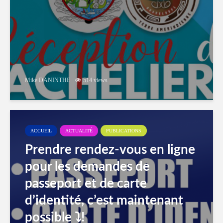
Mike DANINTHE
514 views
ACCUEIL
ACTUALITÉ
PUBLICATIONS
Prendre rendez-vous en ligne
pour les demandes de
passeport et de carte
d’identité, c’est maintenant
possible ⤵️!