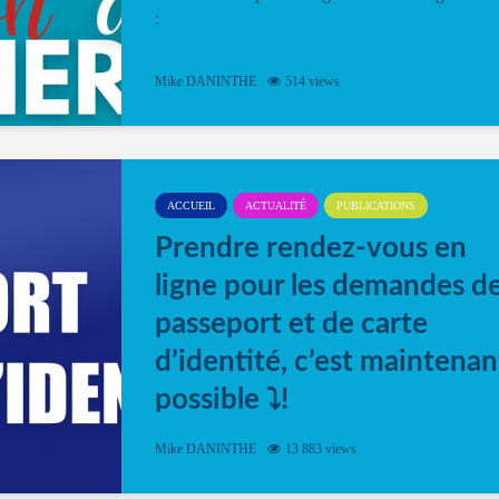
:
Mike DANINTHE
514 views
ACCUEIL
ACTUALITÉ
PUBLICATIONS
Prendre rendez-vous en
ligne pour les demandes d
passeport et de carte
d’identité, c’est maintenan
possible ⤵️!
Désormais, il est possible de prendre rendez-vou
Mike DANINTHE
13 883 views
en ligne pour faire ou renouveler la carte d’identi
ou le passeport. Cela vous permettra de gagner d