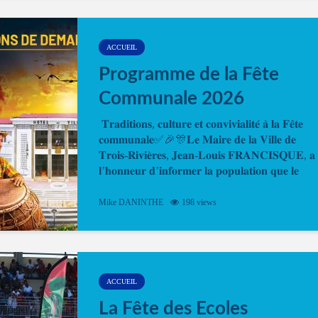
temps. En quelques clics, votre rendez-vous en
ligne est...
ACCUEIL
Programme de la Fête
Communale 2026
𝐓𝐫𝐚𝐝𝐢𝐭𝐢𝐨𝐧𝐬, 𝐜𝐮𝐥𝐭𝐮𝐫𝐞 𝐞𝐭 𝐜𝐨𝐧𝐯𝐢𝐯𝐢𝐚𝐥𝐢𝐭𝐞́ 𝐚̀ 𝐥𝐚 𝐅𝐞̂𝐭𝐞
𝐜𝐨𝐦𝐦𝐮𝐧𝐚𝐥𝐞✅🎉🎊𝐋𝐞 𝐌𝐚𝐢𝐫𝐞 𝐝𝐞 𝐥𝐚 𝐕𝐢𝐥𝐥𝐞 𝐝𝐞
𝐓𝐫𝐨𝐢𝐬-𝐑𝐢𝐯𝐢𝐞̀𝐫𝐞𝐬, 𝐉𝐞𝐚𝐧-𝐋𝐨𝐮𝐢𝐬 𝐅𝐑𝐀𝐍𝐂𝐈𝐒𝐐𝐔𝐄, 𝐚
𝐥’𝐡𝐨𝐧𝐧𝐞𝐮𝐫 𝐝’𝐢𝐧𝐟𝐨𝐫𝐦𝐞𝐫 𝐥𝐚 𝐩𝐨𝐩𝐮𝐥𝐚𝐭𝐢𝐨𝐧 𝐪𝐮𝐞 𝐥𝐞
𝐩𝐫𝐨𝐠𝐫𝐚𝐦𝐦𝐞 𝐨𝐟𝐟𝐢𝐜𝐢𝐞𝐥 𝐝𝐞 𝐥𝐚 𝐅𝐞̂𝐭𝐞...
Mike DANINTHE
198 views
ACCUEIL
La Fête des Ecoles