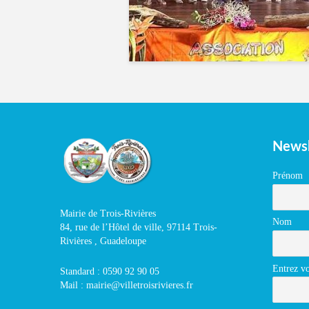
Newsl
Prénom
Mairie de Trois-Rivières
Nom
84, rue de l’Hôtel de ville, 97114 Trois-
Rivières , Guadeloupe
Entrez vo
Standard : 0590 92 90 05
Mail : mairie@villetroisrivieres.fr