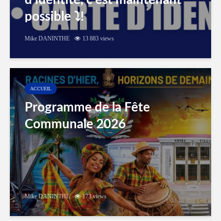
d’identité, c’est maintenant
possible ⤵️!
Mike DANINTHE
13 883 views
ACCUEIL
Programme de la Fête
Communale 2026
Mike DANINTHE
173 views