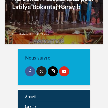
Latilyé Bokantaj Karayib
Mike DANINTHE
21 views
Nous suivre
Accueil
La ville