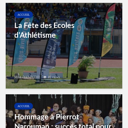
ACCUEIL
La Fête des Ecoles
d’Athlétisme
Mike DANINTHE
46 views
ACCUEIL
Hommage à Pierrot
Narouman : succés total pour