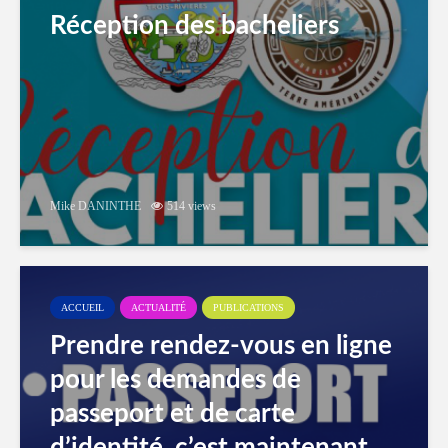
Réception des bacheliers
Mike DANINTHE
514 views
ACCUEIL
ACTUALITÉ
PUBLICATIONS
Prendre rendez-vous en ligne
pour les demandes de
passeport et de carte