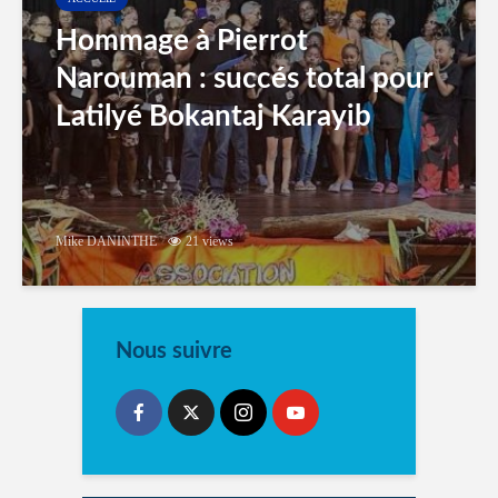
Hommage à Pierrot
Narouman : succés total pour
Latilyé Bokantaj Karayib
Mike DANINTHE
21 views
Nous suivre