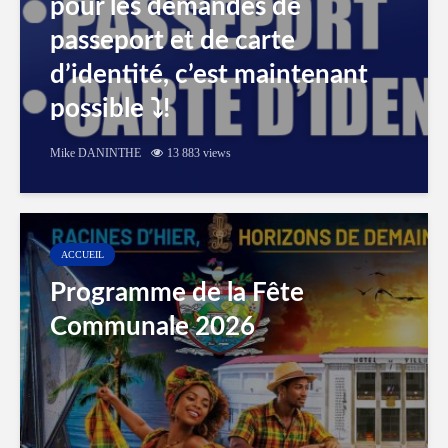
pour les demandes de
passeport et de carte
d’identité, c’est maintenant
possible ⤵️!
Mike DANINTHE
13 883 views
ACCUEIL
Programme de la Fête
Communale 2026