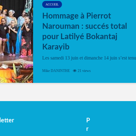
ACCUEIL
Hommage à Pierrot
Narouman : succés total
pour Latilyé Bokantaj
Karayib
Les samedi 13 juin et dimanche 14 juin s’est ten
le Gwan VAN Mené Nou Alé, un hommage
vibrant à Pierrot Narouman, organisé par
Mike DANINTHE
21 views
l’association Latilyé Bokantaj Karayib. Ce
spectacle de fin d’année, présenté à la salle...
etter
P
r