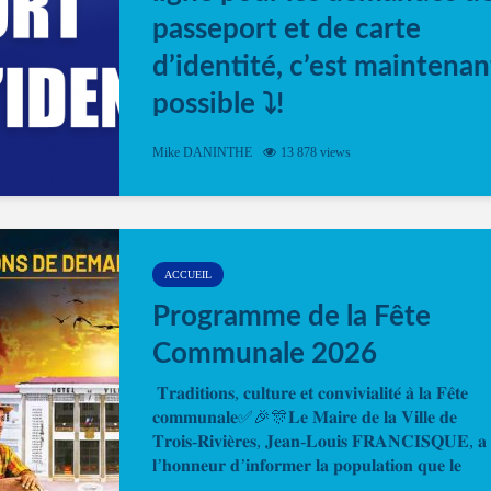
passeport et de carte
d’identité, c’est maintenan
possible ⤵️!
Désormais, il est possible de prendre rendez-vou
Mike DANINTHE
13 878 views
en ligne pour faire ou renouveler la carte d’identi
ou le passeport. Cela vous permettra de gagner d
temps. En quelques clics, votre rendez-vous en
ligne est...
ACCUEIL
Programme de la Fête
Communale 2026
𝐓𝐫𝐚𝐝𝐢𝐭𝐢𝐨𝐧𝐬, 𝐜𝐮𝐥𝐭𝐮𝐫𝐞 𝐞𝐭 𝐜𝐨𝐧𝐯𝐢𝐯𝐢𝐚𝐥𝐢𝐭𝐞́ 𝐚̀ 𝐥𝐚 𝐅𝐞̂𝐭𝐞
𝐜𝐨𝐦𝐦𝐮𝐧𝐚𝐥𝐞✅🎉🎊𝐋𝐞 𝐌𝐚𝐢𝐫𝐞 𝐝𝐞 𝐥𝐚 𝐕𝐢𝐥𝐥𝐞 𝐝𝐞
𝐓𝐫𝐨𝐢𝐬-𝐑𝐢𝐯𝐢𝐞̀𝐫𝐞𝐬, 𝐉𝐞𝐚𝐧-𝐋𝐨𝐮𝐢𝐬 𝐅𝐑𝐀𝐍𝐂𝐈𝐒𝐐𝐔𝐄, 𝐚
𝐥’𝐡𝐨𝐧𝐧𝐞𝐮𝐫 𝐝’𝐢𝐧𝐟𝐨𝐫𝐦𝐞𝐫 𝐥𝐚 𝐩𝐨𝐩𝐮𝐥𝐚𝐭𝐢𝐨𝐧 𝐪𝐮𝐞 𝐥𝐞
𝐩𝐫𝐨𝐠𝐫𝐚𝐦𝐦𝐞 𝐨𝐟𝐟𝐢𝐜𝐢𝐞𝐥 𝐝𝐞 𝐥𝐚 𝐅𝐞̂𝐭𝐞...