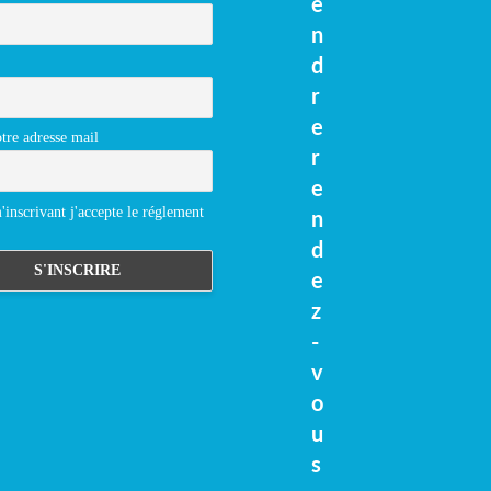
e
n
d
r
e
tre adresse mail
r
e
inscrivant j'accepte le réglement
n
d
e
z
-
v
o
u
s