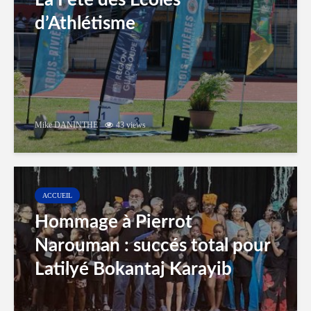
La Fête des Ecoles
d’Athlétisme
Mike DANINTHE
43 views
ACCUEIL
Hommage à Pierrot
Narouman : succés total pour
Latilyé Bokantaj Karayib