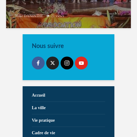
Mike DANINTHE
21 views
Nous suivre
Accueil
La ville
Vie pratique
Cadre de vie