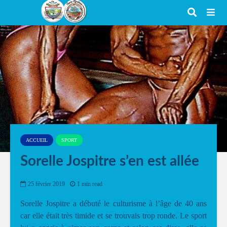
ACCUEIL
SPORT
Sorelle Jospitre s’en est allée
25 février 2019
1 min read
Sorelle Jospitre a débuté le culturisme à l’âge de 40 ans
car elle était très timide et se trouvais trop ronde. Le sport