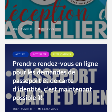
Mike DANINTHE
513 views
ACCUEIL
ACTUALITÉ
PUBLICATIONS
Prendre rendez-vous en ligne
pour les demandes de
passeport et de carte
d’identité, c’est maintenant
possible ⤵️!
Mike DANINTHE
13 867 views