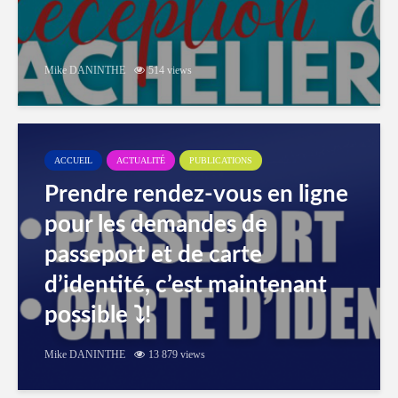
Mike DANINTHE
514 views
ACCUEIL
ACTUALITÉ
PUBLICATIONS
Prendre rendez-vous en ligne
pour les demandes de
passeport et de carte
d’identité, c’est maintenant
possible ⤵️!
Mike DANINTHE
13 879 views