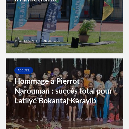
Mike DANINTHE
44 views
ACCUEIL
Hommage à Pierrot
Narouman : succés total pour
Latilyé Bokantaj Karayib