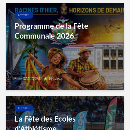
ACCUEIL
Programme de la Fête
Communale 2026
Mike DANINTHE
164 views
ACCUEIL
La Fête des Ecoles
d’Athlétisme