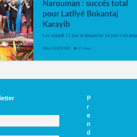
Narouman : succés total
pour Latilyé Bokantaj
Karayib
Les samedi 13 juin et dimanche 14 juin s’est ten
le Gwan VAN Mené Nou Alé, un hommage
vibrant à Pierrot Narouman, organisé par
Mike DANINTHE
21 views
l’association Latilyé Bokantaj Karayib. Ce
spectacle de fin d’année, présenté à la salle...
etter
P
r
e
n
d