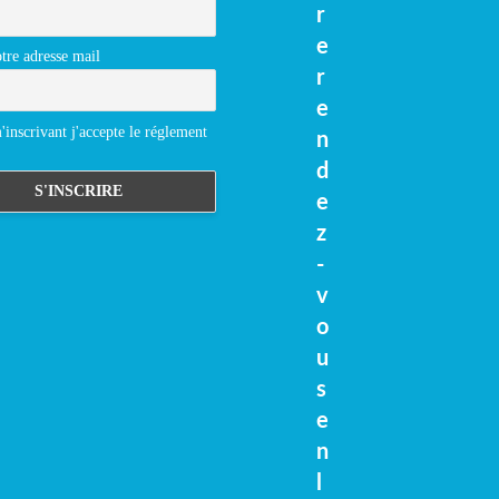
r
e
tre adresse mail
r
e
inscrivant j'accepte le réglement
n
d
e
z
-
v
o
u
s
e
n
l