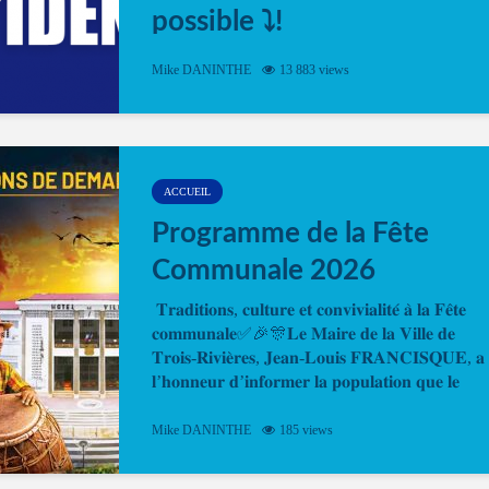
possible ⤵️!
Désormais, il est possible de prendre rendez-vou
Mike DANINTHE
13 883 views
en ligne pour faire ou renouveler la carte d’identi
ou le passeport. Cela vous permettra de gagner d
temps. En quelques clics, votre rendez-vous en
ligne est...
ACCUEIL
Programme de la Fête
Communale 2026
𝐓𝐫𝐚𝐝𝐢𝐭𝐢𝐨𝐧𝐬, 𝐜𝐮𝐥𝐭𝐮𝐫𝐞 𝐞𝐭 𝐜𝐨𝐧𝐯𝐢𝐯𝐢𝐚𝐥𝐢𝐭𝐞́ 𝐚̀ 𝐥𝐚 𝐅𝐞̂𝐭𝐞
𝐜𝐨𝐦𝐦𝐮𝐧𝐚𝐥𝐞✅🎉🎊𝐋𝐞 𝐌𝐚𝐢𝐫𝐞 𝐝𝐞 𝐥𝐚 𝐕𝐢𝐥𝐥𝐞 𝐝𝐞
𝐓𝐫𝐨𝐢𝐬-𝐑𝐢𝐯𝐢𝐞̀𝐫𝐞𝐬, 𝐉𝐞𝐚𝐧-𝐋𝐨𝐮𝐢𝐬 𝐅𝐑𝐀𝐍𝐂𝐈𝐒𝐐𝐔𝐄, 𝐚
𝐥’𝐡𝐨𝐧𝐧𝐞𝐮𝐫 𝐝’𝐢𝐧𝐟𝐨𝐫𝐦𝐞𝐫 𝐥𝐚 𝐩𝐨𝐩𝐮𝐥𝐚𝐭𝐢𝐨𝐧 𝐪𝐮𝐞 𝐥𝐞
𝐩𝐫𝐨𝐠𝐫𝐚𝐦𝐦𝐞 𝐨𝐟𝐟𝐢𝐜𝐢𝐞𝐥 𝐝𝐞 𝐥𝐚 𝐅𝐞̂𝐭𝐞...
Mike DANINTHE
185 views