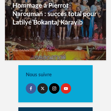
Hommage à Pierrot
Narouman : succés total pour
Latilyé Bokantaj Karayib
Mike DANINTHE
21 views
Nous suivre