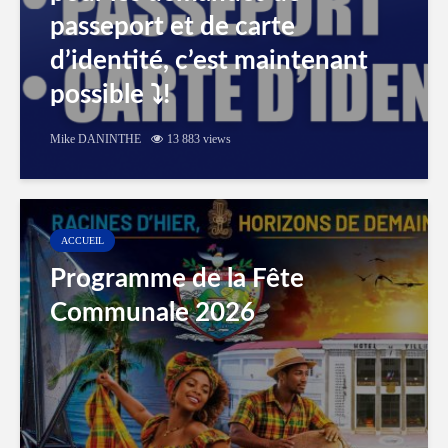
passeport et de carte
d’identité, c’est maintenant
possible ⤵️!
Mike DANINTHE
13 883 views
ACCUEIL
Programme de la Fête
Communale 2026