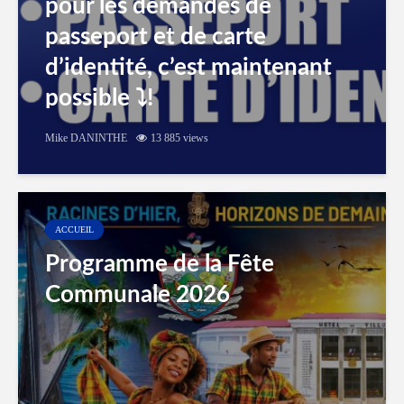
pour les demandes de
passeport et de carte
d’identité, c’est maintenant
possible ⤵️!
Mike DANINTHE
13 885 views
ACCUEIL
Programme de la Fête
Communale 2026