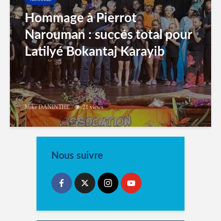
Hommage à Pierrot
Narouman : succés total pour
Latilyé Bokantaj Karayib
Mike DANINTHE
21 views
Nous suivre