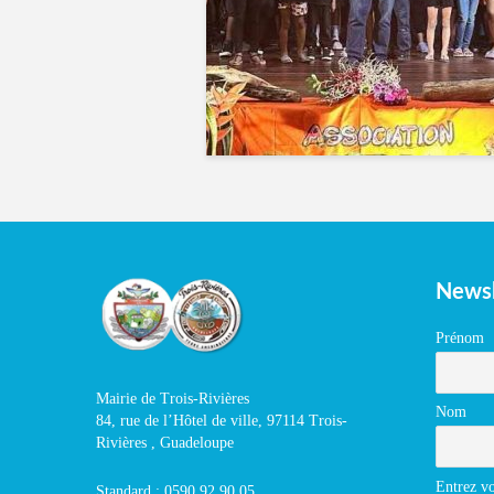
Newsl
Prénom
Mairie de Trois-Rivières
Nom
84, rue de l’Hôtel de ville, 97114 Trois-
Rivières , Guadeloupe
Entrez vo
Standard : 0590 92 90 05