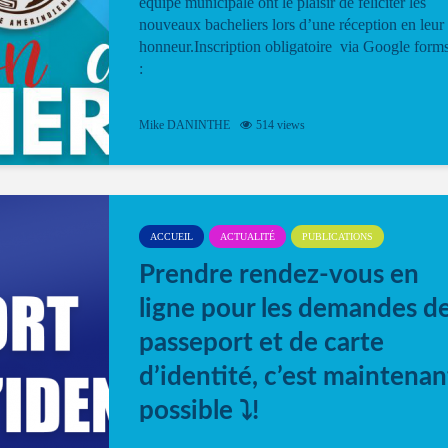
équipe municipale ont le plaisir de féliciter les
nouveaux bacheliers lors d’une réception en leur
honneur.Inscription obligatoire via Google form
:
Mike DANINTHE
514 views
ACCUEIL
ACTUALITÉ
PUBLICATIONS
Prendre rendez-vous en
ligne pour les demandes d
passeport et de carte
d’identité, c’est maintenan
possible ⤵️!
Désormais, il est possible de prendre rendez-vou