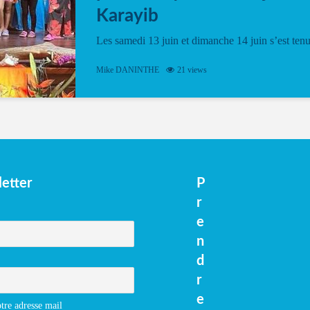
Karayib
Les samedi 13 juin et dimanche 14 juin s’est ten
le Gwan VAN Mené Nou Alé, un hommage
vibrant à Pierrot Narouman, organisé par
Mike DANINTHE
21 views
l’association Latilyé Bokantaj Karayib. Ce
spectacle de fin d’année, présenté à la salle...
etter
P
r
e
n
d
r
e
tre adresse mail