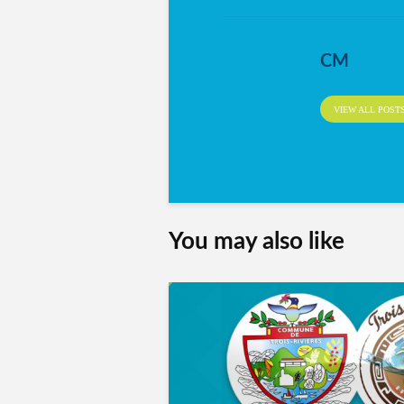
CM
VIEW ALL POST
You may also like