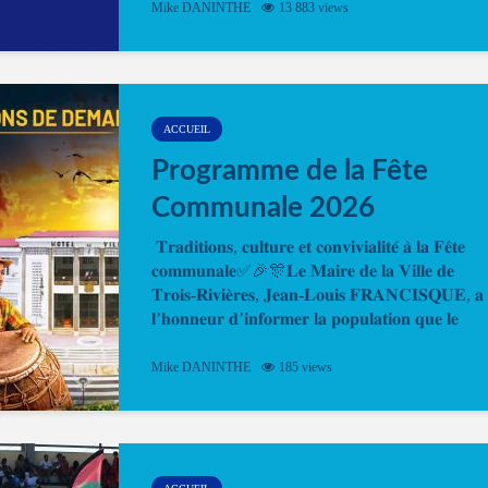
Mike DANINTHE
13 883 views
en ligne pour faire ou renouveler la carte d’identi
ou le passeport. Cela vous permettra de gagner d
temps. En quelques clics, votre rendez-vous en
ligne est...
ACCUEIL
Programme de la Fête
Communale 2026
𝐓𝐫𝐚𝐝𝐢𝐭𝐢𝐨𝐧𝐬, 𝐜𝐮𝐥𝐭𝐮𝐫𝐞 𝐞𝐭 𝐜𝐨𝐧𝐯𝐢𝐯𝐢𝐚𝐥𝐢𝐭𝐞́ 𝐚̀ 𝐥𝐚 𝐅𝐞̂𝐭𝐞
𝐜𝐨𝐦𝐦𝐮𝐧𝐚𝐥𝐞✅🎉🎊𝐋𝐞 𝐌𝐚𝐢𝐫𝐞 𝐝𝐞 𝐥𝐚 𝐕𝐢𝐥𝐥𝐞 𝐝𝐞
𝐓𝐫𝐨𝐢𝐬-𝐑𝐢𝐯𝐢𝐞̀𝐫𝐞𝐬, 𝐉𝐞𝐚𝐧-𝐋𝐨𝐮𝐢𝐬 𝐅𝐑𝐀𝐍𝐂𝐈𝐒𝐐𝐔𝐄, 𝐚
𝐥’𝐡𝐨𝐧𝐧𝐞𝐮𝐫 𝐝’𝐢𝐧𝐟𝐨𝐫𝐦𝐞𝐫 𝐥𝐚 𝐩𝐨𝐩𝐮𝐥𝐚𝐭𝐢𝐨𝐧 𝐪𝐮𝐞 𝐥𝐞
𝐩𝐫𝐨𝐠𝐫𝐚𝐦𝐦𝐞 𝐨𝐟𝐟𝐢𝐜𝐢𝐞𝐥 𝐝𝐞 𝐥𝐚 𝐅𝐞̂𝐭𝐞...
Mike DANINTHE
185 views