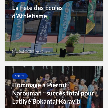
La Fête des Ecoles
d’Athlétisme
Mike DANINTHE
46 views
ACCUEIL
Hommage à Pierrot
Narouman : succés total pour
Latilyé Bokantaj Karayib