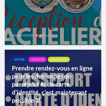
Mike DANINTHE
514 views
ACCUEIL
ACTUALITÉ
PUBLICATIONS
Prendre rendez-vous en ligne
pour les demandes de
passeport et de carte
d’identité, c’est maintenant
possible ⤵️!