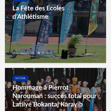
La Fête des Ecoles
d’Athlétisme
Mike DANINTHE
46 views
ACCUEIL
Hommage à Pierrot
Narouman : succés total pour
Latilyé Bokantaj Karayib