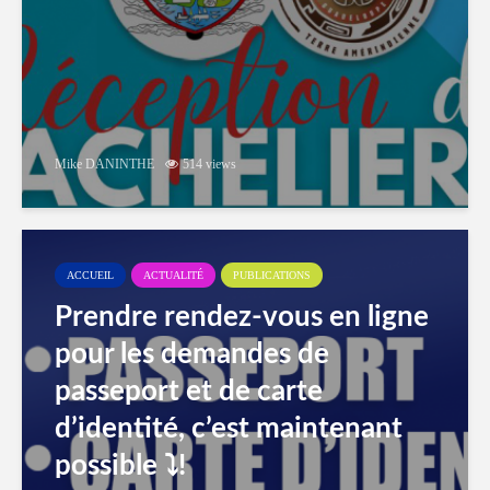
Mike DANINTHE
514 views
ACCUEIL
ACTUALITÉ
PUBLICATIONS
Prendre rendez-vous en ligne
pour les demandes de
passeport et de carte
d’identité, c’est maintenant
possible ⤵️!